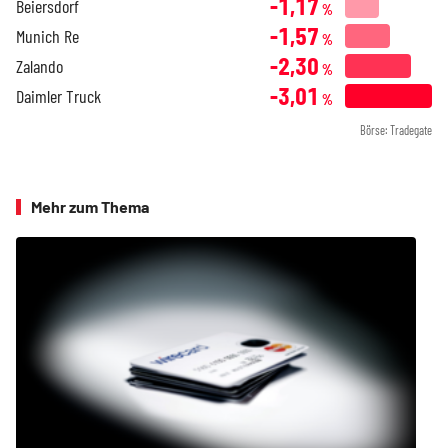
-1,17
Beiersdorf
%
-1,57
Munich Re
%
-2,30
Zalando
%
-3,01
Daimler Truck
%
Börse: Tradegate
Mehr zum Thema