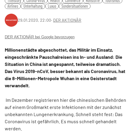
Titelstory
Corona-Virus
Health
Commerce
Rohstoffe
Tourismus
Airlines
Unterhaltung
Luxus
Sondersituationen
29.01.2020, 22:00
‧
DER AKTIONÄR
DER AKTIONÄR bei Google bevorzugen
Millionenstädte abgeschottet, das Militär im Einsatz,
eingeschränkte Pauschalreisen ins In- und Ausland: Die
Situation in China ist angespannt, teilweise dramatisch.
Das Virus 2019-nCoV, besser bekannt als Coronavirus, hat
die 8-Millionen-Metropole Wuhan in eine Geisterstadt
verwandelt.
Im Dezember registrieren hier die chinesischen Behörden
auf einem Großmarkt erste Infektionen mit der zunächst
unbekannten Lungenerkrankung. Schnell steht fest: Das
Coronavirus ist gefährlich. Es muss schnell gehandelt
werden.