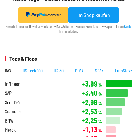
Im Shop kaufen
Sofortkauf
Sie erhalten einen Download-Link per E-Mail. Außerdem können Sie gekaufte E-Paper in Ihrem
Konto
herunterladen.
Tops & Flops
DAX
US Tech 100
US 30
MDAX
SDAX
EuroStoxx
+3,99
Infineon
%
+3,40
SAP
%
+2,99
Scout24
%
+2,53
Siemens
%
+2,25
BMW
%
-1,13
Merck
%