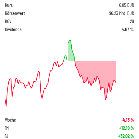
Kurs
6,05
EUR
Börsenwert
96,23 Mrd. EUR
KGV
20
Dividende
4,67 %
Woche
-4,13
%
1M
+12,19
%
1J
+32,02
%