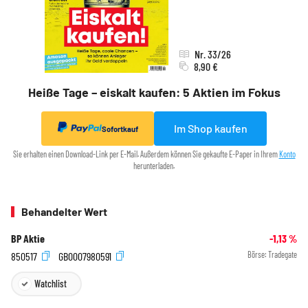
Nr. 33/26
8,90 €
Heiße Tage – eiskalt kaufen: 5 Aktien im Fokus
Im Shop kaufen
Sofortkauf
Sie erhalten einen Download-Link per E-Mail. Außerdem können Sie gekaufte E-Paper in Ihrem
Konto
herunterladen.
Behandelter Wert
BP Aktie
-1,13
%
850517
GB0007980591
Börse:
Tradegate
Watchlist