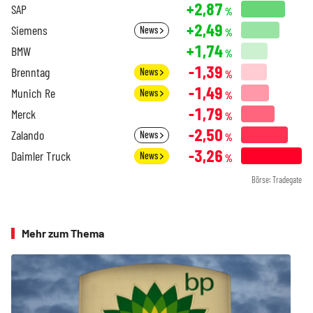
+2,87
SAP
%
+2,49
Siemens
News
%
+1,74
BMW
%
-1,39
Brenntag
News
%
-1,49
Munich Re
News
%
-1,79
Merck
%
-2,50
Zalando
News
%
-3,26
Daimler Truck
News
%
Börse: Tradegate
Mehr zum Thema