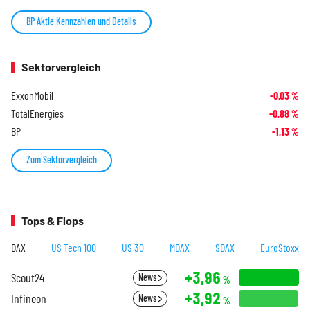
BP Aktie Kennzahlen und Details
Sektorvergleich
ExxonMobil
-0,03
%
TotalEnergies
-0,88
%
BP
-1,13
%
Zum Sektorvergleich
Tops & Flops
DAX
US Tech 100
US 30
MDAX
SDAX
EuroStoxx
+3,96
Scout24
News
%
+3,92
Infineon
News
%