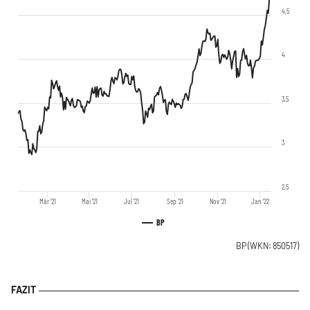
4,5
4
3,5
3
2,5
Mär '21
Mai '21
Jul '21
Sep '21
Nov '21
Jan '22
BP
BP
(WKN: 850517)