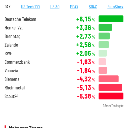
DAX
US Tech 100
US 30
MDAX
SDAX
EuroStoxx
+6,15
Deutsche Telekom
%
+3,36
Henkel Vz.
%
+2,73
Brenntag
%
+2,56
Zalando
%
+2,06
RWE
%
-1,63
Commerzbank
%
-1,84
Vonovia
%
-4,32
Siemens
%
-5,13
Rheinmetall
%
-5,38
Scout24
%
Börse: Tradegate
Mehr zum Thema