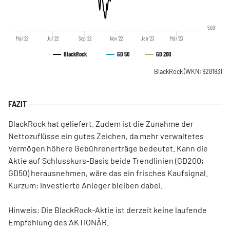
500
Mai '22
Jul '22
Sep '22
Nov '22
Jan '23
Mär '23
BlackRock
GD 50
GD 200
BlackRock
(WKN: 928193)
BlackRock hat geliefert. Zudem ist die Zunahme der
Nettozuflüsse ein gutes Zeichen, da mehr verwaltetes
Vermögen höhere Gebührenerträge bedeutet. Kann die
Aktie auf Schlusskurs-Basis beide Trendlinien (GD200;
GD50) herausnehmen, wäre das ein frisches Kaufsignal.
Kurzum: Investierte Anleger bleiben dabei.
Hinweis: Die BlackRock-Aktie ist derzeit keine laufende
Empfehlung des AKTIONÄR.