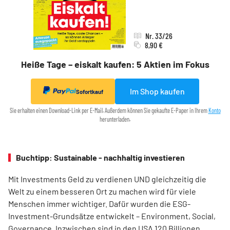
Nr. 33/26
8,90 €
Heiße Tage – eiskalt kaufen: 5 Aktien im Fokus
Im Shop kaufen
Sofortkauf
Sie erhalten einen Download-Link per E-Mail. Außerdem können Sie gekaufte E-Paper in Ihrem
Konto
herunterladen.
Buchtipp: Sustainable - nachhaltig investieren
Mit Investments Geld zu verdienen UND gleichzeitig die
Welt zu einem besseren Ort zu machen wird für viele
Menschen immer wichtiger. Dafür wurden die ESG-
Investment-Grundsätze entwickelt – Environment, Social,
Governance. Inzwischen sind in den USA 120 Billionen