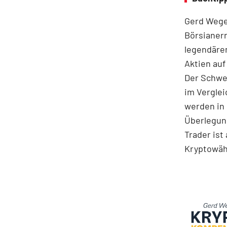
Gerd Weger
Börsianern
legendären
Aktien auf
Der Schwer
im Ver­gle
werden in 
Überlegung
Trader ist
Kryptowä