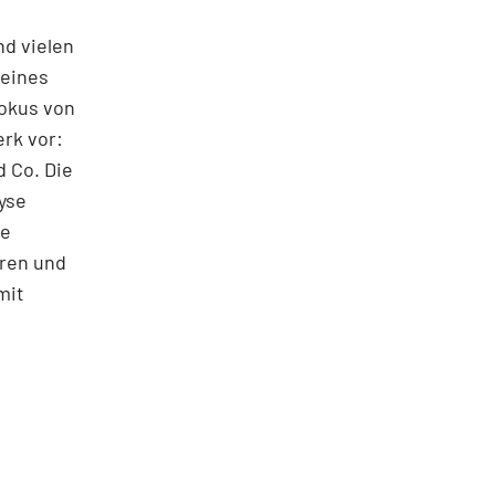
nd vielen
seines
Fokus von
rk vor:
 Co. Die
yse
ie
oren und
mit