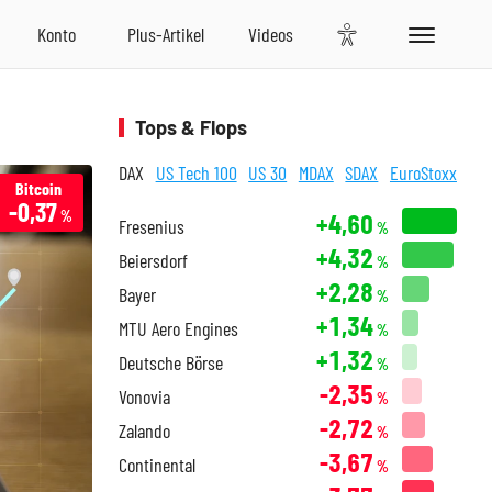
Tops & Flops
DAX
US Tech 100
US 30
MDAX
SDAX
EuroStoxx
Bitcoin
-0,37
%
+4,60
Fresenius
%
+4,32
Beiersdorf
%
+2,28
Bayer
%
+1,34
MTU Aero Engines
%
+1,32
Deutsche Börse
%
-2,35
Vonovia
%
-2,72
Zalando
%
-3,67
Continental
%