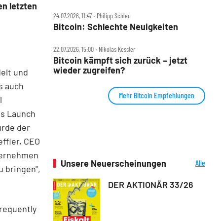
en letzten
24.07.2026, 11:47 ‧ Philipp Schleu
Bitcoin: Schlechte Neuigkeiten
22.07.2026, 15:00 ‧ Nikolas Kessler
Bitcoin kämpft sich zurück – jetzt
wieder zugreifen?
elt und
s auch
Mehr Bitcoin Empfehlungen
l
es Launch
urde der
effler, CEO
nternehmen
Unsere Neuerscheinungen
Alle
zu bringen",
Neuerscheinungen
DER AKTIONÄR 33/26
frequently