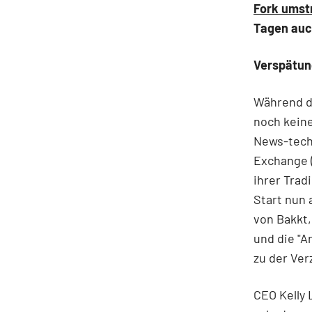
Fork umst
Tagen auc
Verspätung
Während de
noch keine
News-techn
Exchange 
ihrer Trad
Start nun 
von Bakkt,
und die "Ar
zu der Ve
CEO Kelly 