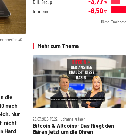
-3,77
DHL Group
%
-6,50
Infineon
%
Börse: Tradegate
örsenmedien AG
Mehr zum Thema
n die
10 nach
ich. Nur
28.07.2026, 15:22 ‧ Johanna Krämer
h nicht
Bitcoin & Altcoins: Das fliegt den
en Hard
Bären jetzt um die Ohren