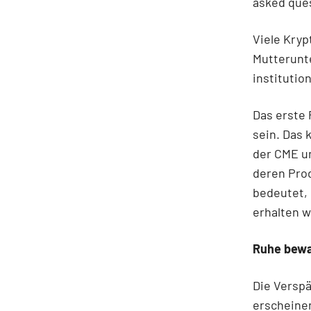
asked que
Viele Kryp
Mutterunt
institutio
Das erste 
sein. Das 
der CME u
deren Pro
bedeutet, 
erhalten w
Ruhe bew
Die Verspä
erscheine