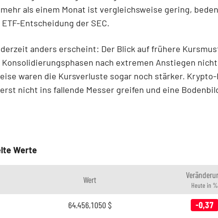
mehr als einem Monat ist vergleichsweise gering, bede
l ETF-Entscheidung der SEC.
derzeit anders erscheint: Der Blick auf frühere Kursmust
e Konsolidierungsphasen nach extremen Anstiegen nich
weise waren die Kursverluste sogar noch stärker. Krypto
rerst nicht ins fallende Messer greifen und eine Bodenbi
lte Werte
Veränderu
Wert
Heute in %
64.456,1050
$
-0,37