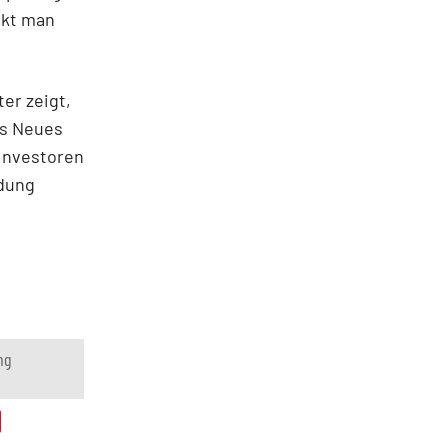
nkt man
er zeigt,
ts Neues
-Investoren
ldung
ng