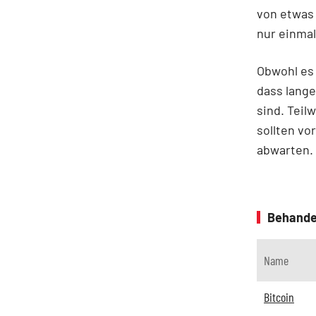
von etwas 
nur einma
Obwohl es 
dass lang
sind. Teil
sollten vo
abwarten.
Behande
Name
Bitcoin