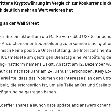
rittene Kryptowährung
im Vergleich zur Konkurrenz in d
h deutlich mehr an Wert verloren hat.
 an der Wall Street
r Bitcoin aktuell um die Marke von 4.500 US-Dollar pend
 Anzeichen einer Bodenbildung zu erkennen sind, gibt e
isch keine positive Unterstützung. Die Intercontinenta
(ICE) meldete am gestrigen Dienstag eine Verspätung d
ing-Plattform namens Bakkt. Anstatt am 12. Dezember w
auf das nächste Jahr am 24. Januar verschoben. Kelly Lo
 erklärte, dass das "Volumen des Interesses" an dem U
beit, die erforderlich ist, um alle Teile an Ort und Stelle 
rzögerung beigetragen haben.
Loeffler shares a launch date update and answers other 