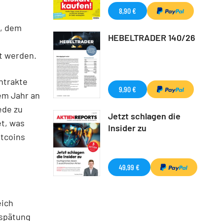
8,90 €
E, dem
HEBELTRADER 140/26
rt werden.
ntrakte
9,90 €
nem Jahr an
ede zu
Jetzt schlagen die
t, was
Insider zu
itcoins
49,99 €
eich
rspätung