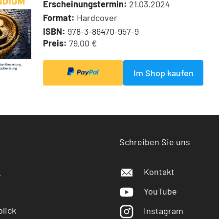
Erscheinungstermin:
21.03.2024
Format:
Hardcover
ISBN:
978-3-86470-957-9
Preis:
79,00 €
Im Shop kaufen
Schreiben Sie uns
Kontakt
r
YouTube
lick
Instagram