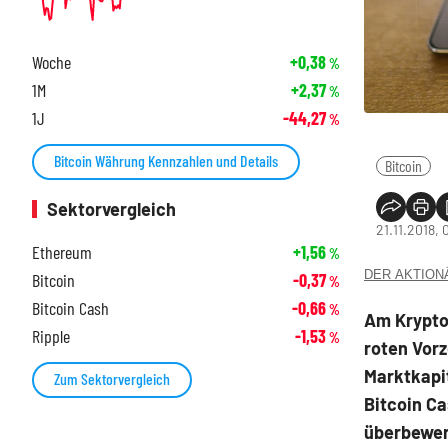
Woche
+0,38
%
1M
+2,37
%
1J
-44,27
%
Bitcoin Währung Kennzahlen und Details
Bitcoin
Sektorvergleich
21.11.2018, 
Ethereum
+1,56
%
DER AKTIONÄR
Bitcoin
-0,37
%
Bitcoin Cash
-0,66
%
Am Krypto
Ripple
-1,53
%
roten Vor
Marktkapi
Zum Sektorvergleich
Bitcoin Ca
überbewer