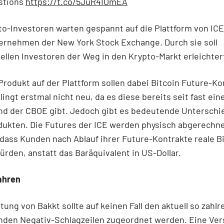
stions
https://t.co/5JuR4IOmEA
to-Investoren warten gespannt auf die Plattform von IC
ernehmen der New York Stock Exchange. Durch sie soll
nellen Investoren der Weg in den Krypto-Markt erleichte
Produkt auf der Plattform sollen dabei Bitcoin Future-Ko
klingt erstmal nicht neu, da es diese bereits seit fast ei
nd der CBOE gibt. Jedoch gibt es bedeutende Unterschi
dukten. Die Futures der ICE werden physisch abgerechne
dass Kunden nach Ablauf ihrer Future-Kontrakte reale B
ürden, anstatt das Baräquivalent in US-Dollar.
ahren
tung von Bakkt sollte auf keinen Fall den aktuell so zahlr
nden Negativ-Schlagzeilen zugeordnet werden. Eine Ve