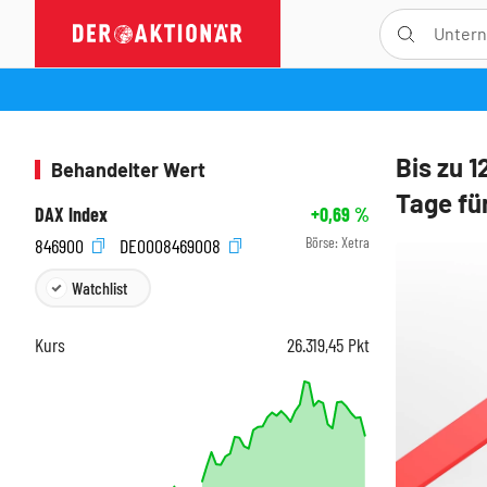
Bis zu 
Behandelter Wert
Tage fü
DAX Index
+0,69
%
Börse:
Xetra
846900
DE0008469008
Watchlist
Kurs
26.319,45
Pkt