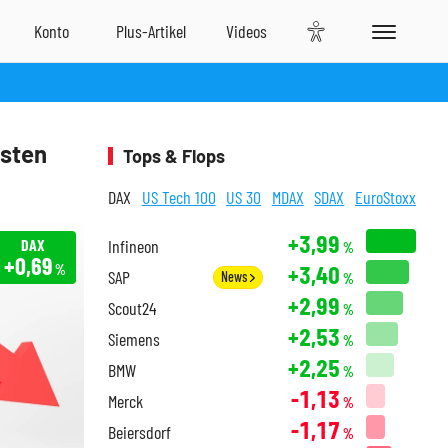
esten
Tops & Flops
DAX
US Tech 100
US 30
MDAX
SDAX
EuroStoxx
+3,99
DAX
Infineon
%
+0,69
+3,40
%
SAP
News
%
+2,99
Scout24
%
+2,53
Siemens
%
+2,25
BMW
%
-1,13
Merck
%
-1,17
Beiersdorf
%