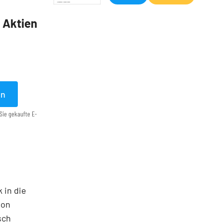
5 Aktien
en
Sie gekaufte E-
 in die
ton
sch