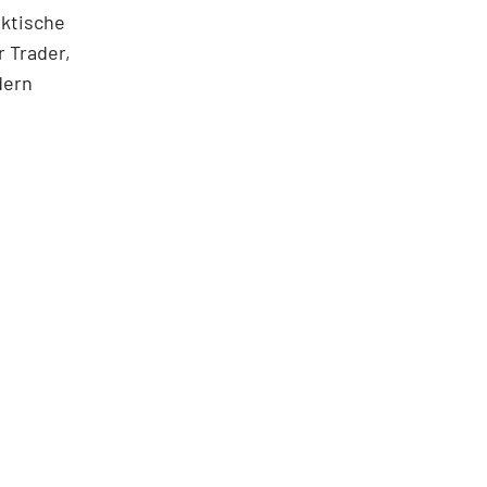
aktische
 Trader,
dern