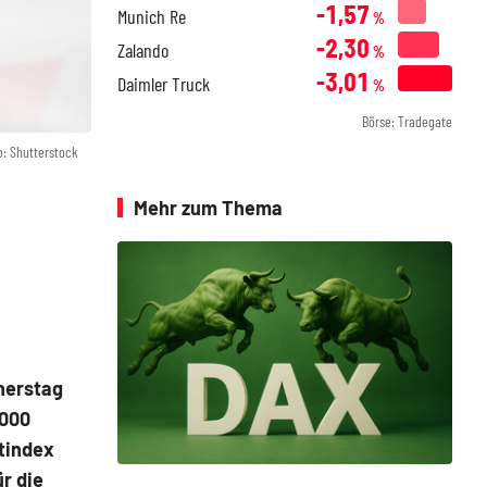
-1,57
Munich Re
%
-2,30
Zalando
%
-3,01
Daimler Truck
%
Börse: Tradegate
o: Shutterstock
Mehr zum Thema
nerstag
.000
tindex
r die