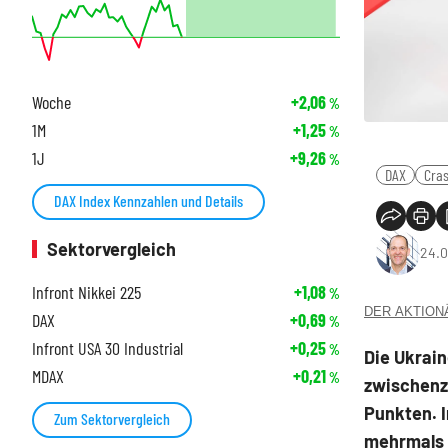
Woche
+2,06
%
1M
+1,25
%
1J
+9,26
%
DAX
Cra
DAX Index Kennzahlen und Details
Sektorvergleich
24.0
Infront Nikkei 225
+1,08
%
DER AKTIONÄR
DAX
+0,69
%
Infront USA 30 Industrial
+0,25
%
Die Ukrain
MDAX
+0,21
%
zwischenze
Punkten. 
Zum Sektorvergleich
mehrmals 