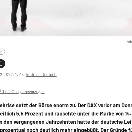
Fot
sh
2.2022, 17:16
‧
Andreas Deutsch
 bei Google bevorzugen
ekrise setzt der Börse enorm zu. Der DAX verlor am Don
itlich 5,5 Prozent und rauschte unter die Marke von 14
In den vergangenen Jahrzehnten hatte der deutsche Lei
prozentual noch deutlich mehr eingebüßt. Der Gründe fü