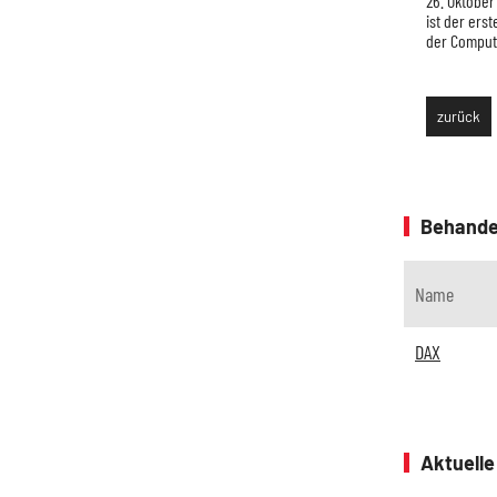
as Coronavirus sorgt für Panikverkäufe. Die Börse befürchtet eine
26. Oktober
ur V-förmigen Erholung.
ist der erst
der Compute
zurück
Behande
Name
DAX
Aktuell