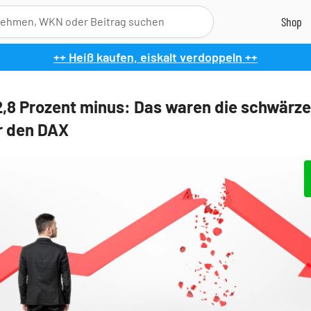
++ Heiß kaufen, eiskalt verdoppeln ++
12,8 Prozent minus: Das waren die schwärz
r den DAX