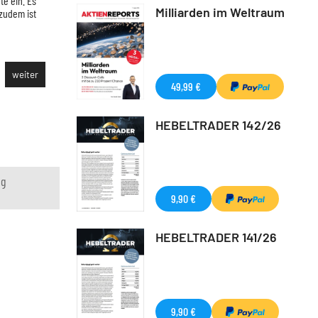
te ein. Es
16. Oktober 1989: DAX -12,8 Prozent. Die Verschuldung der US-Unternehm
Milliarden im Weltraum
 zudem ist
steigende Zinsen macht. Der Markt wird immer nervöser. Dann komm
von United Airlines sei geplatzt. Die Anleger befürchten eine extrem
Banken – und verkaufen massiv Aktien.
weiter
49,99 €
HEBELTRADER 142/26
ng
9,90 €
HEBELTRADER 141/26
9,90 €