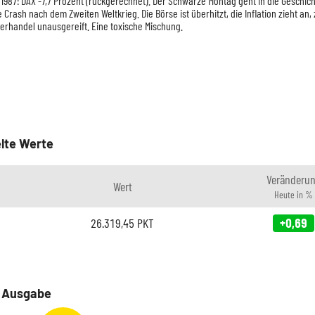
 1987: DAX -7,7 Prozent (rückgerechnet). Der Schwarze Montag geht in die Geschich
e Crash nach dem Zweiten Weltkrieg. Die Börse ist überhitzt, die Inflation zieht an,
rhandel unausgereift. Eine toxische Mischung.
lte Werte
Veränderu
Wert
Heute in %
26.319,45
PKT
+0,69
e Ausgabe