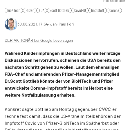
Foto: Shutterstock
BioNTech
Pfizer
FDA
Scott Gottlieb
Covid-19
Impfstoff
Corona
30.08.2021, 17:54
‧
Jan-Paul Fóri
DER AKTIONÄR bei Google bevorzugen
Während Kinderimpfungen in Deutschland weiter hitzige
Diskussionen hervorrufen, scheinen die USA bereits den
nächsten Schritt gehen zu wollen. Laut dem ehemaligen
FDA-Chef und amtierenden Pfizer-Managementmitglied
Dr.Scott Gottlieb könnte der von BioNTech und Pfizer
entwickelte Corona-Impfstoff bereits im Herbst eine
weitere Notfallzulassung erhalten.
Konkret sagte Gottlieb am Montag gegenüber
CNBC
, er
rechne fest damit, dass die US-Arzneimittelbehörden den
Impfstoff Covid von Pfizer-BioNTech im Spätherbst oder
Frühwinter dieses Jahres für die Notfallbehandlung von