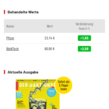
Behandelte Werte
Veränderung
Name
Wert
Heute in %
Pfizer
23,14
€
+1,65
BioNTech
80,90
€
+2,08
Aktuelle Ausgabe