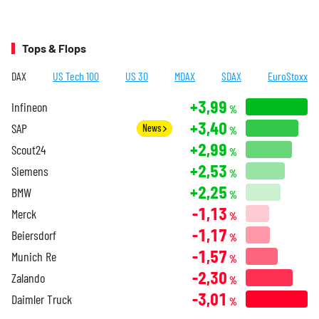
Tops & Flops
DAX
US Tech 100
US 30
MDAX
SDAX
EuroStoxx
+3,99
Infineon
%
+3,40
SAP
News
%
+2,99
Scout24
%
+2,53
Siemens
%
+2,25
BMW
%
-1,13
Merck
%
-1,17
Beiersdorf
%
-1,57
Munich Re
%
-2,30
Zalando
%
-3,01
Daimler Truck
%