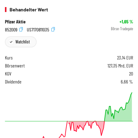
Behandelter Wert
Pfizer Aktie
+1,65
%
852009
US7170811035
Börse:
Tradegate
Watchlist
Kurs
23,14
EUR
Börsenwert
127,35 Mrd. EUR
KGV
20
Dividende
6,66 %