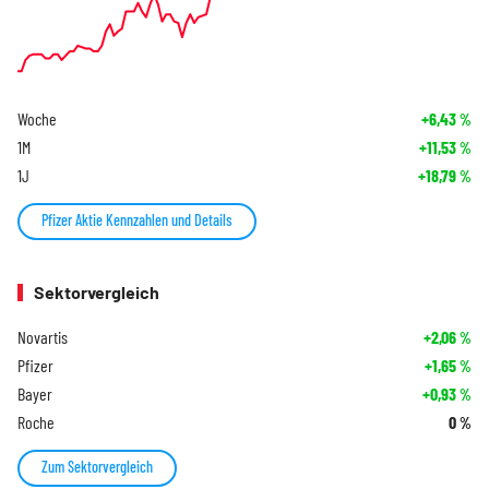
Woche
+6,43
%
1M
+11,53
%
1J
+18,79
%
Pfizer Aktie Kennzahlen und Details
Sektorvergleich
Novartis
+2,06
%
Pfizer
+1,65
%
Bayer
+0,93
%
Roche
0
%
Zum Sektorvergleich