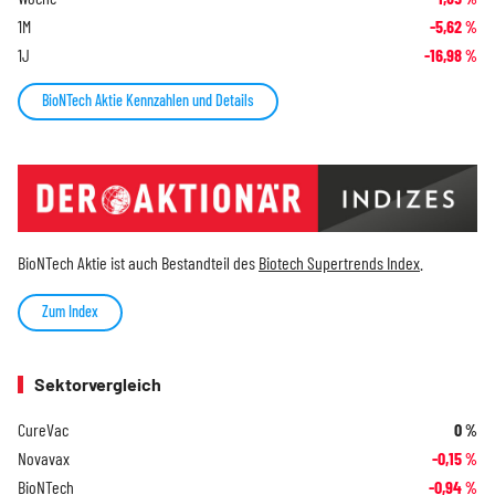
1M
-5,62
%
1J
-16,98
%
BioNTech Aktie Kennzahlen und Details
BioNTech Aktie ist auch Bestandteil des
Biotech Supertrends Index
.
Zum Index
Sektorvergleich
CureVac
0
%
Novavax
-0,15
%
BioNTech
-0,94
%