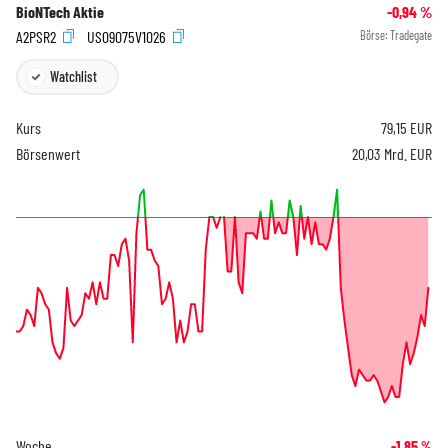
BioNTech Aktie
-0,94
%
A2PSR2
US09075V1026
Börse:
Tradegate
Watchlist
Kurs
79,15
EUR
Börsenwert
20,03 Mrd. EUR
Woche
-1,85
%