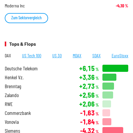
Moderna Inc
-4,10
%
Zum Sektorvergleich
Tops & Flops
DAX
US Tech 100
US 30
MDAX
SDAX
EuroStoxx
+6,15
Deutsche Telekom
%
+3,36
Henkel Vz.
%
+2,73
Brenntag
%
+2,56
Zalando
%
+2,06
RWE
%
-1,63
Commerzbank
%
-1,84
Vonovia
%
-4,32
Siemens
%