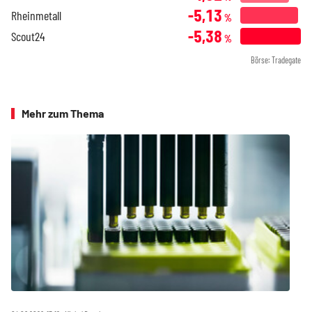
-5,13
Rheinmetall
%
-5,38
Scout24
%
Börse: Tradegate
Mehr zum Thema