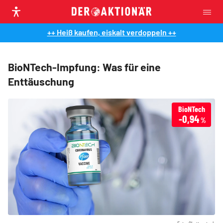
++ Heiß kaufen, eiskalt verdoppeln ++
BioNTech-Impfung: Was für eine
Enttäuschung
BioNTech
-0,94
%