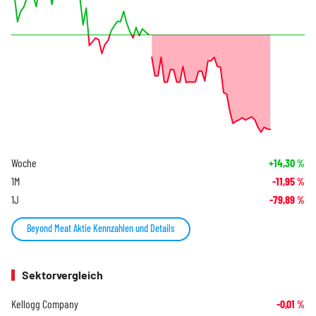
Woche
+14,30
%
1M
-11,95
%
1J
-79,89
%
Beyond Meat Aktie Kennzahlen und Details
Sektorvergleich
Kellogg Company
-0,01
%