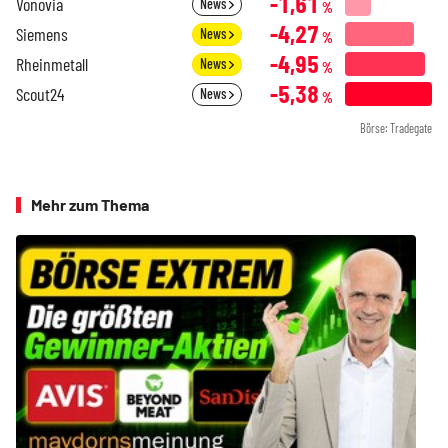
-1,61
Vonovia
News
%
-4,27
Siemens
News
%
-4,95
Rheinmetall
News
%
-5,38
Scout24
News
%
Börse: Tradegate
Mehr zum Thema