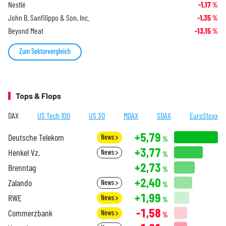
Nestlé
-1,17
%
John B. Sanfilippo & Son, Inc.
-1,35
%
Beyond Meat
-13,15
%
Zum Sektorvergleich
Tops & Flops
DAX
US Tech 100
US 30
MDAX
SDAX
EuroStoxx
+5,79
Deutsche Telekom
News
%
+3,77
Henkel Vz.
News
%
+2,73
Brenntag
%
+2,40
Zalando
News
%
+1,99
RWE
News
%
-1,58
Commerzbank
News
%