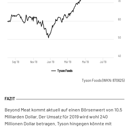
70
60
50
40
Sep '18
Nov '18
Jan '19
Mär '19
Mai '19
Jul '19
Tyson Foods
Tyson Foods
(WKN: 870625)
Beyond Meat kommt aktuell auf einen Börsenwert von 10,5
Milliarden Dollar. Der Umsatz für 2019 wird wohl 240
Millionen Dollar betragen. Tyson hingegen könnte mit