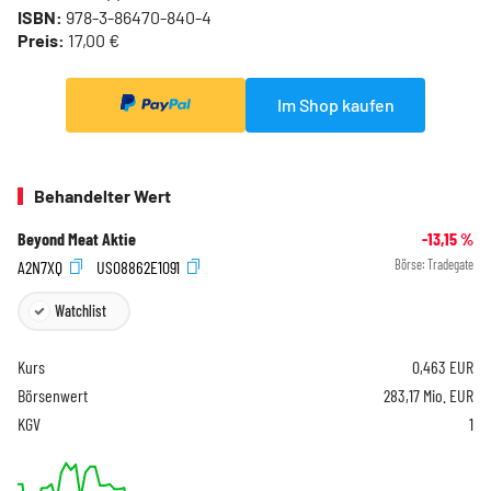
ISBN:
978-3-86470-840-4
Preis:
17,00 €
Im Shop kaufen
Behandelter Wert
Beyond Meat Aktie
-13,15
%
A2N7XQ
US08862E1091
Börse:
Tradegate
Watchlist
Kurs
0,463
EUR
Börsenwert
283,17 Mio. EUR
KGV
1