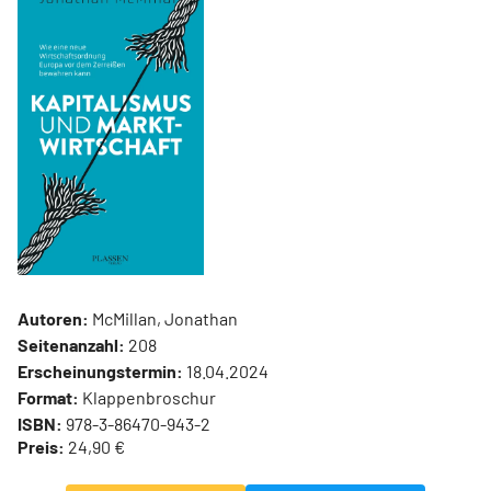
Autoren:
McMillan, Jonathan
Seitenanzahl:
208
Erscheinungstermin:
18.04.2024
Format:
Klappenbroschur
ISBN:
978-3-86470-943-2
Preis:
24,90 €