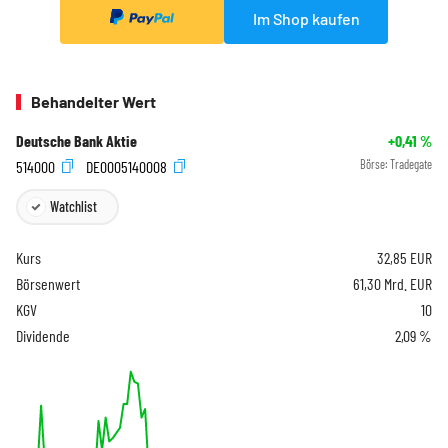
Im Shop kaufen
Behandelter Wert
Deutsche Bank Aktie
+0,41
%
514000
DE0005140008
Börse:
Tradegate
Watchlist
Kurs
32,85
EUR
Börsenwert
61,30 Mrd. EUR
KGV
10
Dividende
2,09 %