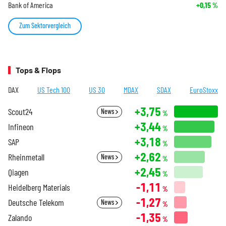
Bank of America
+0,15
%
Zum Sektorvergleich
Tops & Flops
DAX
US Tech 100
US 30
MDAX
SDAX
EuroStoxx
+3,75
Scout24
News
%
+3,44
Infineon
%
+3,18
SAP
%
+2,62
Rheinmetall
News
%
+2,45
Qiagen
%
-1,11
Heidelberg Materials
%
-1,27
Deutsche Telekom
News
%
-1,35
Zalando
%