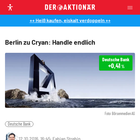
++ Heiß kaufen, eiskalt verdoppeln ++
Berlin zu Cryan: Handle endlich
Deutsche Bank
+0,41
%
Foto: Börsenmedien AG
Deutsche Bank
12.10.2016, 16:45
‧
Fabian Strebin