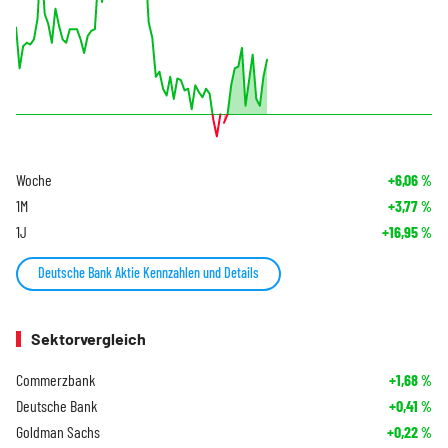
Woche
+6,06
%
1M
+3,77
%
1J
+16,95
%
Deutsche Bank Aktie Kennzahlen und Details
Sektorvergleich
Commerzbank
+1,68
%
Deutsche Bank
+0,41
%
Goldman Sachs
+0,22
%