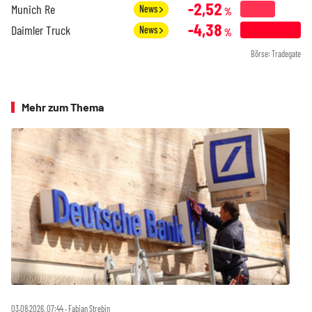
-2,52
Munich Re
News
%
-4,38
Daimler Truck
News
%
Börse: Tradegate
Mehr zum Thema
03.08.2026, 07:44 ‧ Fabian Strebin