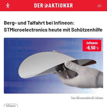
Berg- und Talfahrt bei Infineon:
STMicroelectronics heute mit Schützenhilfe
Infineon
-6,50
%
Foto: Börsenmedien AG, Infineon
Infineon