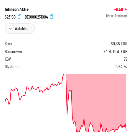
Infineon Aktie
-6,50
%
623100
DE0006231004
Börse:
Tradegate
Watchlist
Kurs
60,36
EUR
Börsenwert
83,70 Mrd. EUR
KGV
79
Dividende
0,54 %