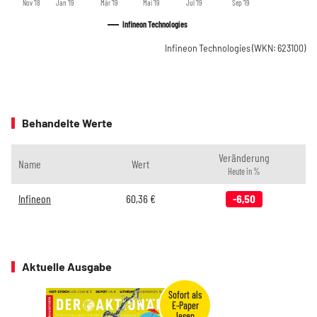
Nov '18
Jan '19
Mär '19
Mai '19
Jul '19
Sep '19
Infineon Technologies
Infineon Technologies
(WKN: 623100)
Behandelte Werte
Veränderung
Name
Wert
Heute in %
Infineon
60,36
€
-6,50
Aktuelle Ausgabe