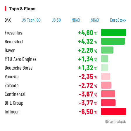
Tops & Flops
DAX
US Tech 100
US 30
MDAX
SDAX
EuroStoxx
+4,60
Fresenius
%
+4,32
Beiersdorf
%
+2,28
Bayer
%
+1,34
MTU Aero Engines
%
+1,32
Deutsche Börse
%
-2,35
Vonovia
%
-2,72
Zalando
%
-3,67
Continental
%
-3,77
DHL Group
%
-6,50
Infineon
%
Börse: Tradegate