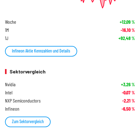
Woche
+12,09
%
1M
-16,10
%
1J
+92,48
%
Infineon Aktie Kennzahlen und Details
Sektorvergleich
Nvidia
+3,26
%
Intel
-0,07
%
NXP Semiconductors
-2,21
%
Infineon
-6,50
%
Zum Sektorvergleich