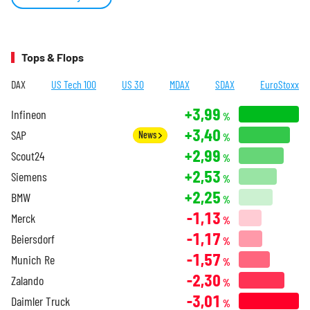
Tops & Flops
DAX
US Tech 100
US 30
MDAX
SDAX
EuroStoxx
+3,99
Infineon
%
+3,40
SAP
News
%
+2,99
Scout24
%
+2,53
Siemens
%
+2,25
BMW
%
-1,13
Merck
%
-1,17
Beiersdorf
%
-1,57
Munich Re
%
-2,30
Zalando
%
-3,01
Daimler Truck
%