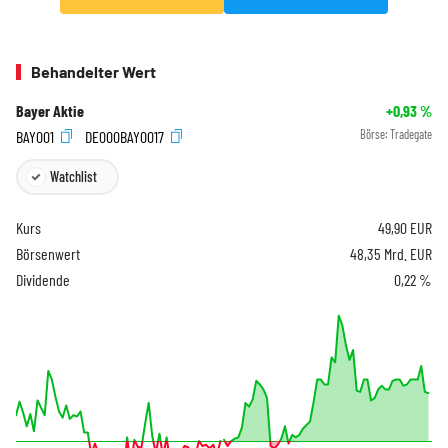
Behandelter Wert
Bayer Aktie
+0,93
%
BAY001
DE000BAY0017
Börse:
Tradegate
Watchlist
Kurs
49,90
EUR
Börsenwert
48,35 Mrd. EUR
Dividende
0,22 %