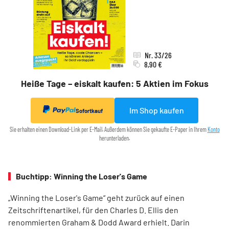
Nr. 33/26
8,90 €
Heiße Tage – eiskalt kaufen: 5 Aktien im Fokus
Im Shop kaufen
Sofortkauf
Sie erhalten einen Download-Link per E-Mail. Außerdem können Sie gekaufte E-Paper in Ihrem
Konto
herunterladen.
Buchtipp: Winning the Loser's Game
„Winning the Loser's Game“ geht zurück auf einen
Zeitschriftenartikel, für den Charles D. Ellis den
renommierten Graham & Dodd Award erhielt. Darin