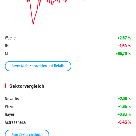
Woche
+2,87
%
1M
-1,64
%
1J
+95,70
%
Bayer Aktie Kennzahlen und Details
Sektorvergleich
Novartis
+2,06
%
Pfizer
+1,65
%
Bayer
+0,93
%
Astrazeneca
-0,43
%
Zum Sektorvergleich