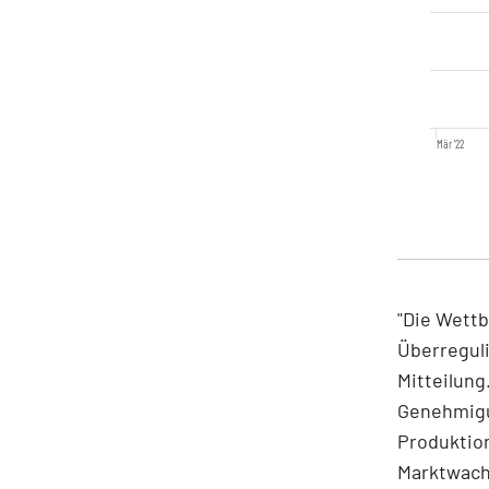
Mär '22
"Die Wett
Überregul
Mitteilung
Genehmigu
Produktion
Marktwach