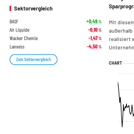
Sparprogr
Sektorvergleich
BASF
+0,49
Mit diesem
%
Air Liquide
-0,10
außerhalb 
%
Wacker Chemie
-1,47
realisiert
%
Lanxess
-4,50
Unternehm
%
Zum Sektorvergleich