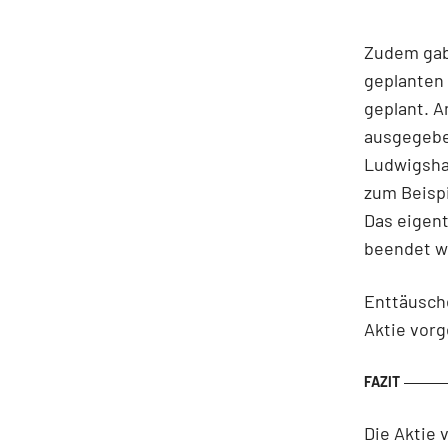
Zudem gab
geplanten 
geplant. An
ausgegebe
Ludwigsha
zum Beispi
Das eigent
beendet w
Enttäusche
Aktie vorg
Die Aktie