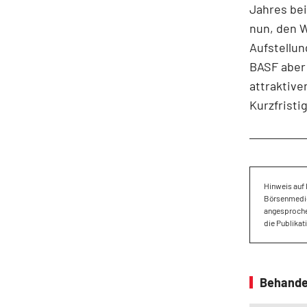
Jahres bei
nun, den W
Aufstellun
BASF aber 
attraktive
Kurzfristi
Hinweis auf 
Börsenmedien
angesproche
die Publikat
Behande