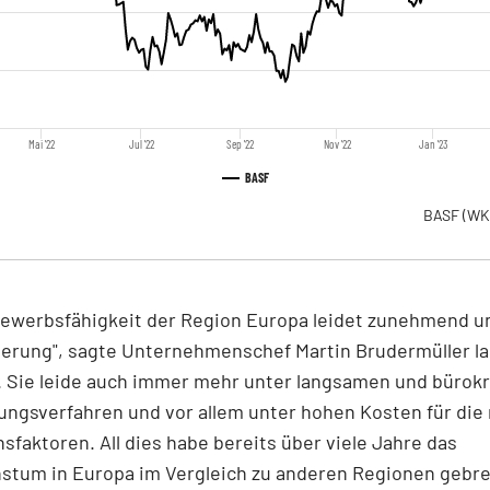
Mai '22
Jul '22
Sep '22
Nov '22
Jan '23
BASF
BASF
(WK
bewerbsfähigkeit der Region Europa leidet zunehmend u
ierung", sagte Unternehmenschef Martin Brudermüller la
. Sie leide auch immer mehr unter langsamen und bürok
ngsverfahren und vor allem unter hohen Kosten für die
sfaktoren. All dies habe bereits über viele Jahre das
stum in Europa im Vergleich zu anderen Regionen gebr