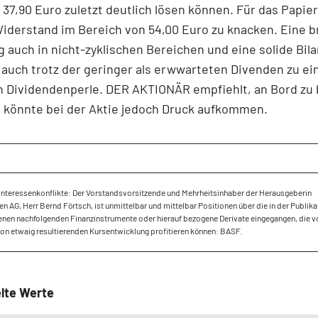
 37,90 Euro zuletzt deutlich lösen können. Für das Papier 
iderstand im Bereich von 54,00 Euro zu knacken. Eine b
g auch in nicht-zyklischen Bereichen und eine solide Bi
auch trotz der geringer als erwwarteten Divenden zu ei
n Dividendenperle. DER AKTIONÄR empfiehlt, an Bord zu 
g könnte bei der Aktie jedoch Druck aufkommen.
Interessenkonflikte: Der Vorstandsvorsitzende und Mehrheitsinhaber der Herausgeberin
 AG, Herr Bernd Förtsch, ist unmittelbar und mittelbar Positionen über die in der Publika
nen nachfolgenden Finanzinstrumente oder hierauf bezogene Derivate eingegangen, die v
ion etwaig resultierenden Kursentwicklung profitieren können: BASF.
lte Werte