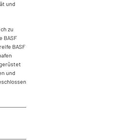
tät und
ich zu
te BASF
reife BASF
hafen
gerüstet
en und
eschlossen