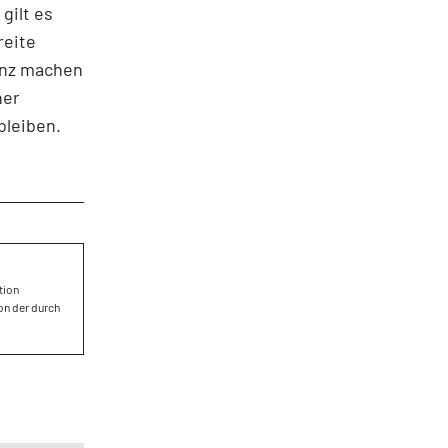
gilt es
reite
lanz machen
ner
bleiben.
tion
on der durch