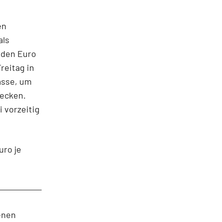
en
als
arden Euro
reitag in
asse, um
tecken.
 vorzeitig
uro je
enen