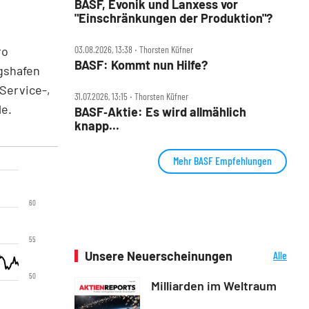
BASF, Evonik und Lanxess vor
"Einschränkungen der Produktion"?
ro
03.08.2026, 13:38 ‧ Thorsten Küfner
BASF: Kommt nun Hilfe?
igshafen
Service-,
31.07.2026, 13:15 ‧ Thorsten Küfner
e.
BASF‑Aktie: Es wird allmählich
knapp...
Mehr BASF Empfehlungen
60
55
Unsere Neuerscheinungen
Alle
Neuerscheinungen
50
Milliarden im Weltraum