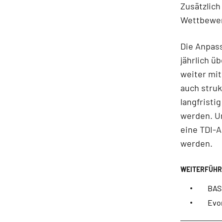
Zusätzlich
Wettbewer
Die Anpas
jährlich ü
weiter mi
auch stru
langfrist
werden. U
eine TDI-
werden.
BAS
Evo