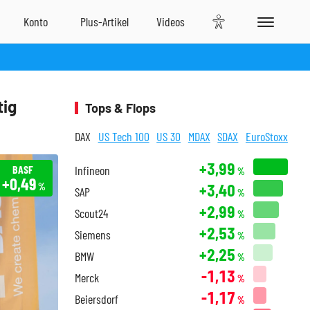
tig
Tops & Flops
DAX
US Tech 100
US 30
MDAX
SDAX
EuroStoxx
+3,99
BASF
Infineon
%
+0,49
+3,40
%
SAP
%
+2,99
Scout24
%
+2,53
Siemens
%
+2,25
BMW
%
-1,13
Merck
%
-1,17
Beiersdorf
%