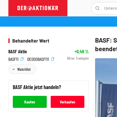
BASF: S
Behandelter Wert
beendet
BASF Aktie
+0,49
%
Börse:
Tradegate
BASF11
DE000BASF111
Watchlist
BASF
Aktie jetzt handeln?
Kaufen
Verkaufen