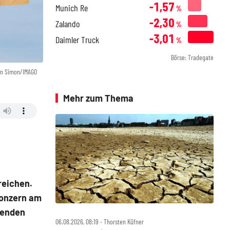
-1,57
Munich Re
%
-2,30
Zalando
%
-3,01
Daimler Truck
%
Börse: Tradegate
en Simon/IMAGO
Mehr zum Thema
reichen.
Konzern am
renden
06.08.2026, 08:19 ‧ Thorsten Küfner