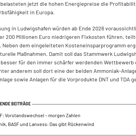
 belasteten jetzt die hohen Energiepreise die Profitabili
bsfähigkeit in Europa.
sung in Ludwigshafen würden ab Ende 2026 voraussichtl
ber 200 Millionen Euro niedrigeren Fixkosten führen, teil
t. Neben dem eingeleiteten Kosteneinsparprogramm erg
kturelle Maßnahmen. Damit soll das Stammwerk Ludwigs
ig besser für den immer schärfer werdenden Wettbewerb 
nter anderem soll dort eine der beiden Ammoniak-Anlag
Anlage sowie Anlagen für die Vorprodukte DNT und TDA g
F: Vorstandswechsel – morgen Zahlen
nik, BASF und Lanxess: Das gibt Rückenwind