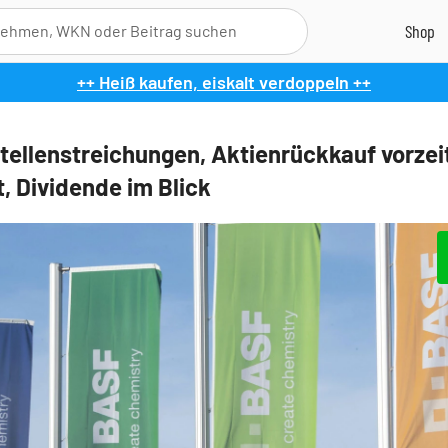
++ Heiß kaufen, eiskalt verdoppeln ++
tellenstreichungen, Aktienrückkauf vorzei
, Dividende im Blick