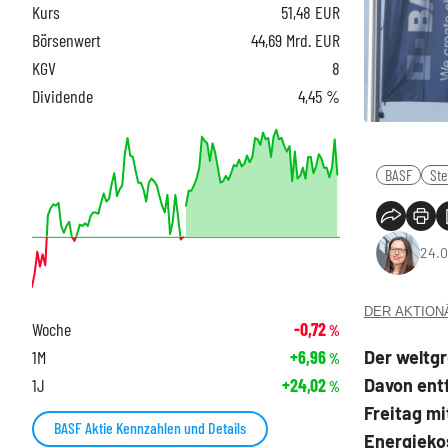
Kurs
51,48
EUR
Börsenwert
44,69 Mrd. EUR
KGV
8
Dividende
4,45 %
BASF
St
24.0
DER AKTIONÄR
Woche
-0,72
%
Der weltgr
1M
+6,96
%
Davon entf
1J
+24,02
%
Freitag m
BASF Aktie Kennzahlen und Details
Energieko