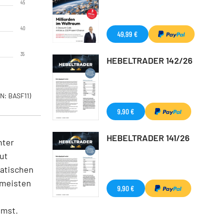
45
40
49,99 €
35
HEBELTRADER 142/26
N: BASF11)
9,90 €
HEBELTRADER 141/26
nter
ut
ratischen
 meisten
9,90 €
emst.