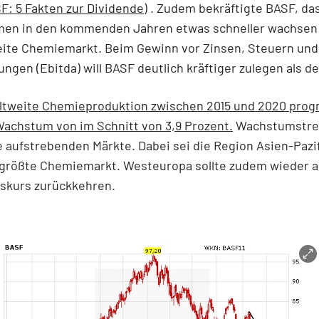
F: 5 Fakten zur Dividende
) . Zudem bekräftigte BASF, da
en in den kommenden Jahren etwas schneller wachsen w
eite Chemiemarkt. Beim Gewinn vor Zinsen, Steuern und
ngen (Ebitda) will BASF deutlich kräftiger zulegen als de
eltweite Chemieproduktion zwischen 2015 und 2020 progn
achstum von im Schnitt von 3,9 Prozent.
Wachstumstre
e aufstrebenden Märkte. Dabei sei die Region Asien-Pazif
 größte Chemiemarkt. Westeuropa sollte zudem wieder a
kurs zurückkehren.