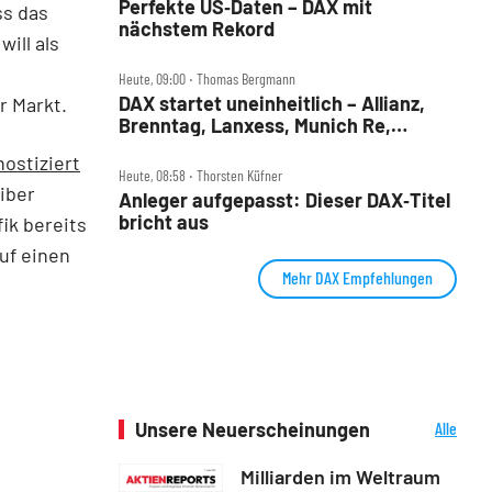
Perfekte US‑Daten – DAX mit
ss das
nächstem Rekord
ill als
Heute, 09:00 ‧ Thomas Bergmann
DAX startet uneinheitlich – Allianz,
r Markt.
Brenntag, Lanxess, Munich Re,
Porsche SE, SUSS MicroTec im Check
ostiziert
Heute, 08:58 ‧ Thorsten Küfner
iber
Anleger aufgepasst: Dieser DAX‑Titel
bricht aus
ik bereits
uf einen
Mehr DAX Empfehlungen
Unsere Neuerscheinungen
Alle
Neuerscheinungen
Milliarden im Weltraum