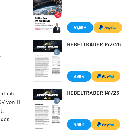
49,99 €
HEBELTRADER 142/26
G
9,90 €
HEBELTRADER 141/26
htlich
GV von 11
t.
 des
9,90 €