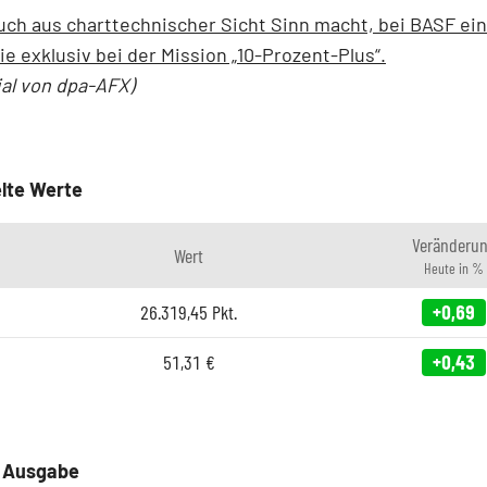
ch aus charttechnischer Sicht Sinn macht, bei BASF ei
ie exklusiv bei der Mission „10-Prozent-Plus“.
ial von dpa-AFX)
lte Werte
Veränderu
Wert
Heute in %
26.319,45
Pkt.
+0,69
51,31
€
+0,43
e Ausgabe