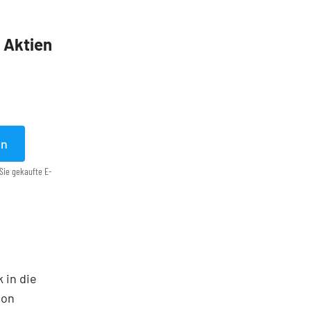
5 Aktien
en
Sie gekaufte E-
 in die
ton