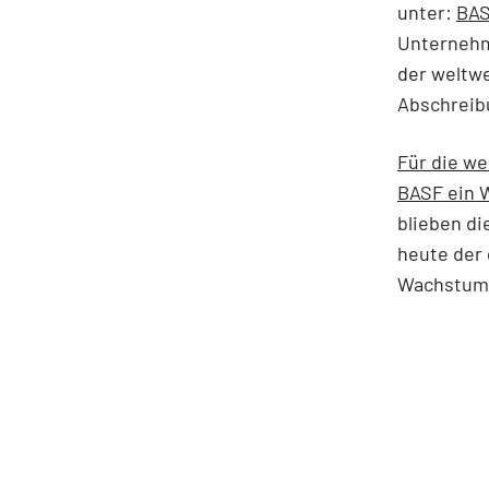
unter:
BAS
Unternehm
der weltw
Abschreibu
Für die w
BASF ein W
blieben di
heute der
Wachstums