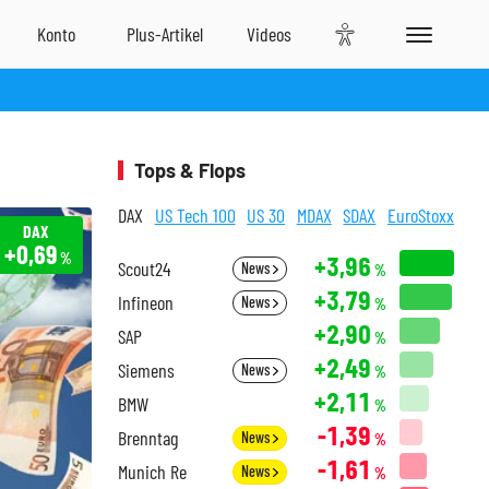
Tops & Flops
DAX
US Tech 100
US 30
MDAX
SDAX
EuroStoxx
DAX
+0,69
%
+3,96
Scout24
News
%
+3,79
Infineon
News
%
+2,90
SAP
%
+2,49
Siemens
News
%
+2,11
BMW
%
-1,39
Brenntag
News
%
-1,61
Munich Re
News
%