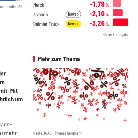
-1,79
Merck
%
örsenmedien AG
-2,10
Zalando
News
%
-3,26
Daimler Truck
News
%
Börse: Tradegate
Mehr zum Thema
ler
mm
mit. Mit
hrlich um
Hans-
en (mehr
Heute, 14:40 ‧ Thomas Bergmann