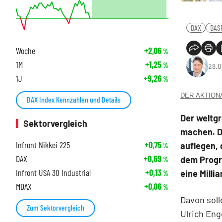
DAX
BAS
Woche
+2,06
%
1M
+1,25
%
28.0
1J
+9,26
%
DER AKTIONÄR
DAX Index Kennzahlen und Details
Der weltgr
Sektorvergleich
machen. D
Infront Nikkei 225
+0,75
auflegen, 
%
DAX
+0,69
dem Progr
%
Infront USA 30 Industrial
+0,13
eine Milli
%
MDAX
+0,06
%
Davon soll
Zum Sektorvergleich
Ulrich Eng