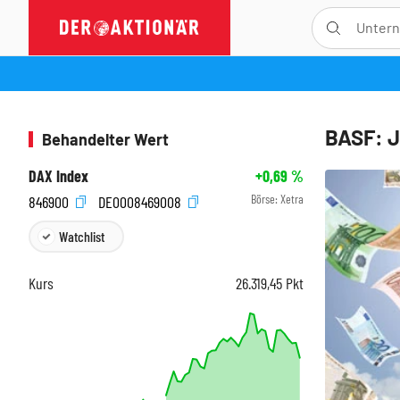
BASF: J
Behandelter Wert
DAX Index
+0,69
%
Börse:
Xetra
846900
DE0008469008
Watchlist
Kurs
26.319,45
Pkt