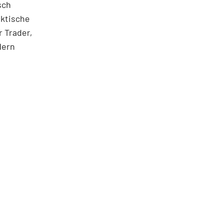
sch
aktische
 Trader,
dern