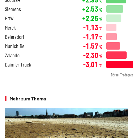
%
+2,53
Siemens
%
+2,25
BMW
%
-1,13
Merck
%
-1,17
Beiersdorf
%
-1,57
Munich Re
%
-2,30
Zalando
%
-3,01
Daimler Truck
%
Börse: Tradegate
Mehr zum Thema