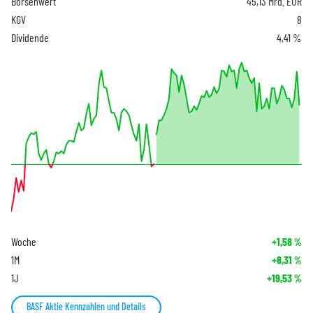
Börsenwert
45,13 Mrd. EUR
KGV
8
Dividende
4,41 %
Woche
+1,58
%
1M
+8,31
%
1J
+19,53
%
BASF Aktie Kennzahlen und Details