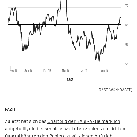
70
65
60
55
Nov '18
Jan '19
Mär '19
Mai '19
Jul '19
Sep '19
BASF
BASF
(WKN: BASF11)
Zuletzt hat sich das
Chartbild der BASF-Aktie merklich
aufgehellt
, die besser als erwarteten Zahlen zum dritten
Quartal könnten den Papiere zusätzlichen Auftrieb