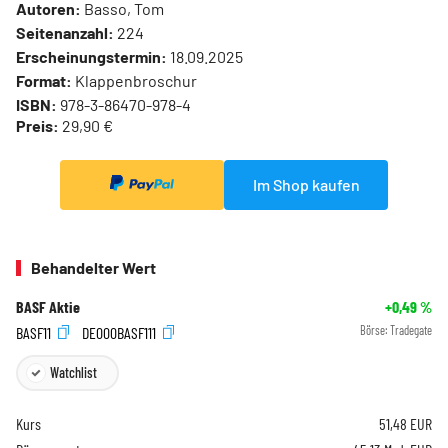
Autoren:
Basso, Tom
Seitenanzahl:
224
Erscheinungstermin:
18.09.2025
Format:
Klappenbroschur
ISBN:
978-3-86470-978-4
Preis:
29,90 €
Im Shop kaufen
Behandelter Wert
BASF Aktie
+0,49
%
BASF11
DE000BASF111
Börse:
Tradegate
Watchlist
Kurs
51,48
EUR