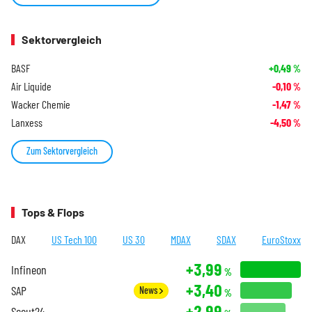
Sektorvergleich
BASF
+0,49
%
Air Liquide
-0,10
%
Wacker Chemie
-1,47
%
Lanxess
-4,50
%
Zum Sektorvergleich
Tops & Flops
DAX
US Tech 100
US 30
MDAX
SDAX
EuroStoxx
+3,99
Infineon
%
+3,40
SAP
News
%
+2,99
Scout24