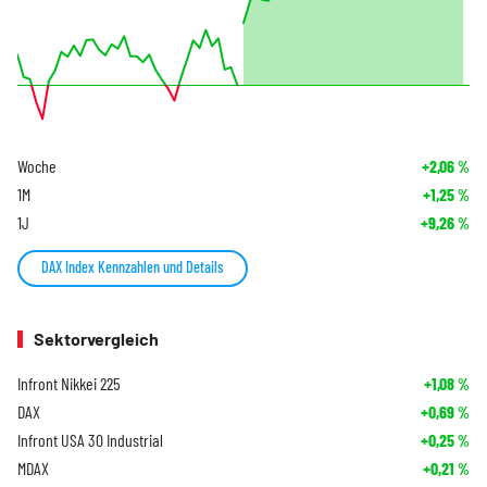
Woche
+2,06
%
1M
+1,25
%
1J
+9,26
%
DAX Index Kennzahlen und Details
Sektorvergleich
Infront Nikkei 225
+1,08
%
DAX
+0,69
%
Infront USA 30 Industrial
+0,25
%
MDAX
+0,21
%