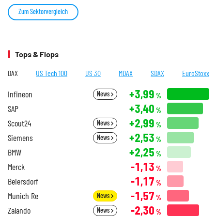
Zum Sektorvergleich
Tops & Flops
DAX
US Tech 100
US 30
MDAX
SDAX
EuroStoxx
+3,99
Infineon
News
%
+3,40
SAP
%
+2,99
Scout24
News
%
+2,53
Siemens
News
%
+2,25
BMW
%
-1,13
Merck
%
-1,17
Beiersdorf
%
-1,57
Munich Re
News
%
-2,30
Zalando
News
%