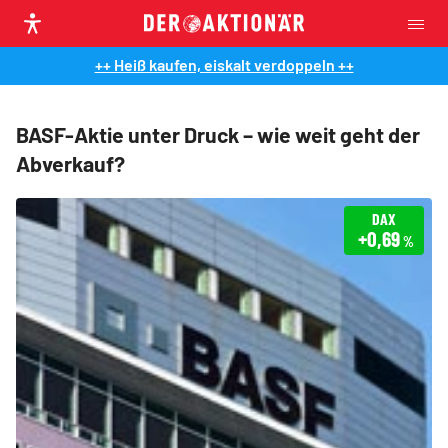
++ Heiß kaufen, eiskalt verdoppeln ++
BASF-Aktie unter Druck – wie weit geht der
Abverkauf?
DAX
+0,69
%