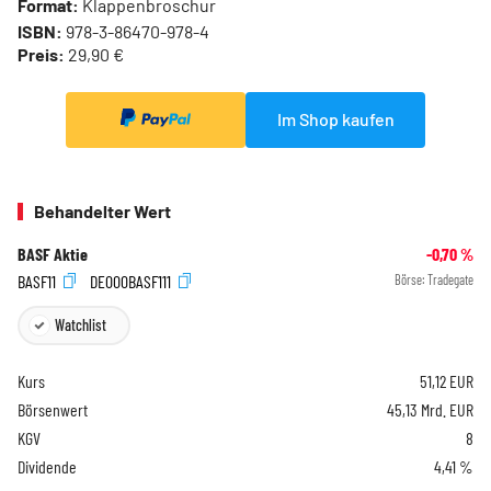
Format:
Klappenbroschur
ISBN:
978-3-86470-978-4
Preis:
29,90 €
Im Shop kaufen
Behandelter Wert
BASF Aktie
-0,70
%
BASF11
DE000BASF111
Börse:
Tradegate
Watchlist
Kurs
51,12
EUR
Börsenwert
45,13 Mrd. EUR
KGV
8
Dividende
4,41 %