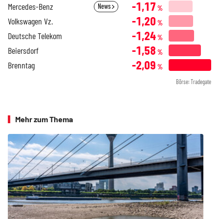
-1,17
Mercedes-Benz
News
%
-1,20
Volkswagen Vz.
%
-1,24
Deutsche Telekom
%
-1,58
Beiersdorf
%
-2,09
Brenntag
%
Börse: Tradegate
Mehr zum Thema