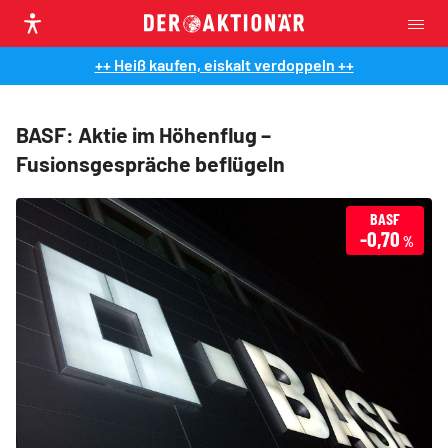
++ Heiß kaufen, eiskalt verdoppeln ++
BASF: Aktie im Höhenflug –
Fusionsgespräche beflügeln
BASF
-0,70
%