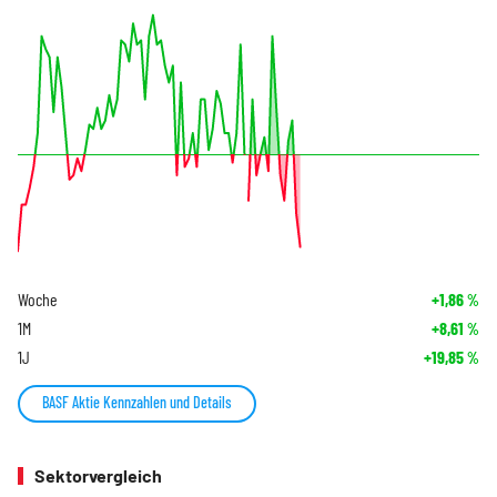
Woche
+1,86
%
1M
+8,61
%
1J
+19,85
%
BASF Aktie Kennzahlen und Details
Sektorvergleich