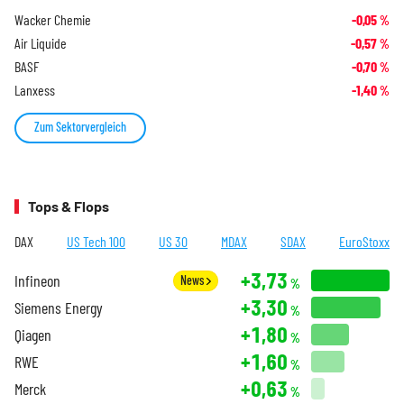
Wacker Chemie
-0,05
%
Air Liquide
-0,57
%
BASF
-0,70
%
Lanxess
-1,40
%
Zum Sektorvergleich
Tops & Flops
DAX
US Tech 100
US 30
MDAX
SDAX
EuroStoxx
+3,73
Infineon
News
%
+3,30
Siemens Energy
%
+1,80
Qiagen
%
+1,60
RWE
%
+0,63
Merck
%