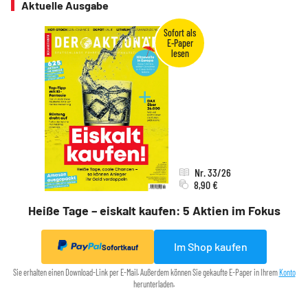
Aktuelle Ausgabe
Nr. 33/26
8,90 €
Heiße Tage – eiskalt kaufen: 5 Aktien im Fokus
Im Shop kaufen
Sofortkauf
Sie erhalten einen Download-Link per E-Mail. Außerdem können Sie gekaufte E-Paper in Ihrem
Konto
herunterladen.