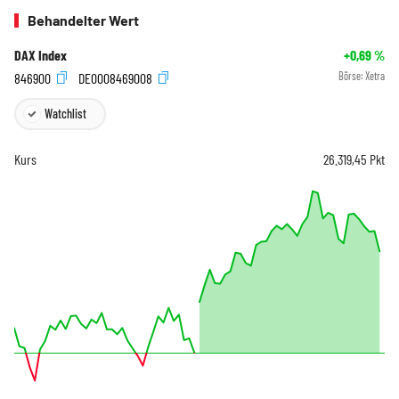
Behandelter Wert
DAX Index
+0,69
%
846900
DE0008469008
Börse:
Xetra
Watchlist
Kurs
26.319,45
Pkt