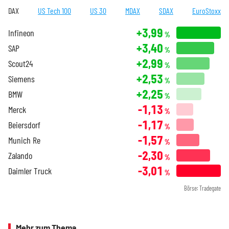
DAX
US Tech 100
US 30
MDAX
SDAX
EuroStoxx
+3,99
Infineon
%
+3,40
SAP
%
+2,99
Scout24
%
+2,53
Siemens
%
+2,25
BMW
%
-1,13
Merck
%
-1,17
Beiersdorf
%
-1,57
Munich Re
%
-2,30
Zalando
%
-3,01
Daimler Truck
%
Börse: Tradegate
Mehr zum Thema