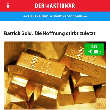
++ Heiß kaufen, eiskalt verdoppeln ++
Barrick Gold: Die Hoffnung stirbt zuletzt
DAX
+0,69
%