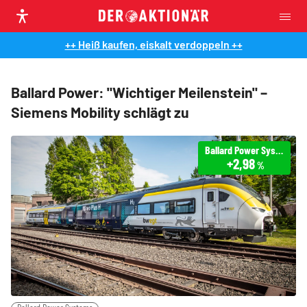
++ Heiß kaufen, eiskalt verdoppeln ++
Ballard Power: "Wichtiger Meilenstein" –
Siemens Mobility schlägt zu
Ballard Power Systems
+2,98
%