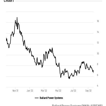
16
14
12
10
8
6
4
Nov '21
Jan '22
Mär '22
Mai '22
Jul '22
Sep '22
Ballard Power Systems
Ballard Power Systems
(WKN: A0RENB)