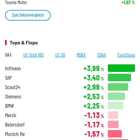
Toyota Motor
+1,57
%
Zum Sektorvergleich
Tops & Flops
DAX
US Tech 100
US 30
MDAX
SDAX
EuroStoxx
+3,99
Infineon
%
+3,40
SAP
%
+2,99
Scout24
%
+2,53
Siemens
%
+2,25
BMW
%
-1,13
Merck
%
-1,17
Beiersdorf
%
-1,57
Munich Re
%