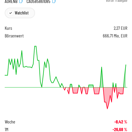
A0RENB
CA0585861085
Börse:
Tradegate
Watchlist
Kurs
2,27
EUR
Börsenwert
666,71 Mio. EUR
Woche
-8,42
%
1M
-26,68
%