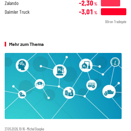
-2,30
Zalando
%
-3,01
Daimler Truck
%
Börse: Tradegate
Mehr zum Thema
27.05.2026, 10:16 ‧ Michel Doepke