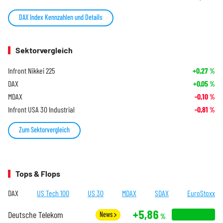
DAX Index Kennzahlen und Details
Sektorvergleich
Infront Nikkei 225
+0,27
%
DAX
+0,05
%
MDAX
-0,10
%
Infront USA 30 Industrial
-0,81
%
Zum Sektorvergleich
Tops & Flops
DAX
US Tech 100
US 30
MDAX
SDAX
EuroStoxx
+5,86
Deutsche Telekom
News
%