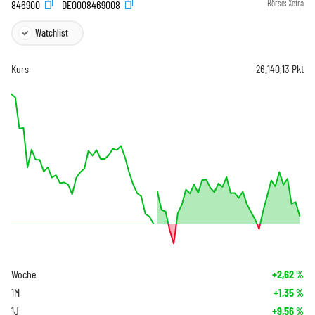
846900
DE0008469008
Börse:
Xetra
Watchlist
Kurs
26.140,13
Pkt
Woche
+2,62
%
1M
+1,35
%
1J
+9,56
%