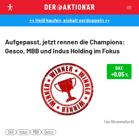
++ Heiß kaufen, eiskalt verdoppeln ++
Aufgepasst, jetzt rennen die Champions:
Gesco, MBB und Indus Holding im Fokus
DAX
+0,05
%
Foto: Börsenmedien AG
DAX
Indus
MBB
Gesco