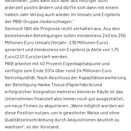
Nesemeier. „Dies kann sich aber aus heutiger Sicht
jederzeit positiv ändern und dürfte sich dann mit einem
halben Jahr Verzug auch wieder im Umsatz und Ergebnis
der MBB-Gruppe niederschlagen.“
Dennoch fällt die Prognose recht verhalten aus. Aus den
bestehenden Beteiligungen sollen mindestens 240 bis 250
Millionen Euro Umsatz (Vorjahr: 236 Millionen Euro)
generiert und mindestens ein Ergebnis je Aktie von 1,75
Euro (2,01 Euro) erzielt werden.
MBB arbeitet mit 40 Prozent Eigenkapitalquote und
verfügte zum Ende 2014 über rund 24 Millionen Euro
Nettoliquidität. Nach Abschluss der Kapazitätserweiterung
der Beteiligung Hanke Tissue (Papierfabrik) und
erfolgreicher Integra­tion mehrerer kleinerer Käufe ist das
Unternehmen finanziell also immer noch gut ausgestattet,
um neue Firmen zu akquirieren. „Wenn möglich werden wir
diese Position nutzen, um in gewohnter Weise und ohne
Qualitätseinschränkung durch Akquisitionen deutlich zu
wachsen“, so der Vorstand.