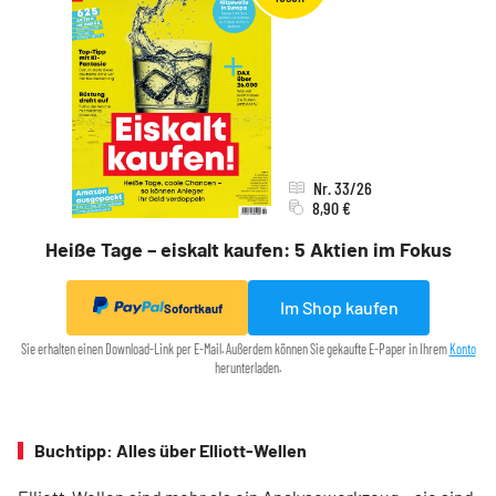
Nr. 33/26
8,90 €
Heiße Tage – eiskalt kaufen: 5 Aktien im Fokus
Im Shop kaufen
Sofortkauf
Sie erhalten einen Download-Link per E-Mail. Außerdem können Sie gekaufte E-Paper in Ihrem
Konto
herunterladen.
Buchtipp: Alles über Elliott-Wellen