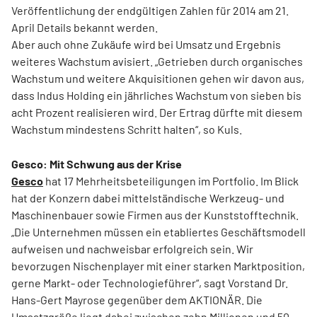
Veröffentlichung der endgültigen Zahlen für 2014 am 21.
April Details bekannt werden.
Aber auch ohne Zukäufe wird bei Umsatz und Ergebnis
weiteres Wachstum avisiert. „Getrieben durch organisches
Wachstum und weitere Akquisitionen gehen wir davon aus,
dass Indus Holding ein jährliches Wachstum von sieben bis
acht Prozent realisieren wird. Der Ertrag dürfte mit diesem
Wachstum mindestens Schritt halten“, so Kuls.
Gesco: Mit Schwung aus der Krise
Gesco
hat 17 Mehrheitsbeteiligungen im Portfolio. Im Blick
hat der Konzern dabei mittelständische Werkzeug- und
Maschinenbauer sowie Firmen aus der Kunststofftechnik.
„Die Unternehmen müssen ein etabliertes Geschäftsmodell
aufweisen und nachweisbar erfolgreich sein. Wir
bevorzugen Nischenplayer mit einer starken Marktposition,
gerne Markt- oder Technologieführer“, sagt Vorstand Dr.
Hans-Gert Mayrose gegenüber dem AKTIONÄR. Die
Umsatzgröße liegt dabei zwischen zehn Millionen und 50