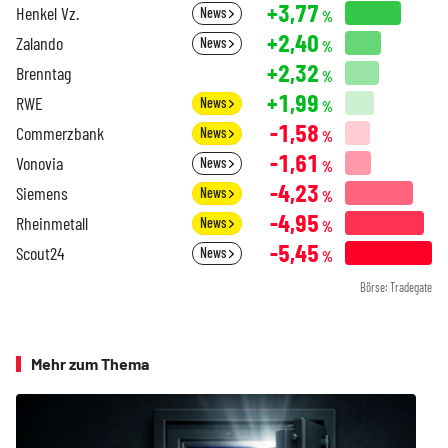
+3,77
Henkel Vz.
News
%
+2,40
Zalando
News
%
+2,32
Brenntag
%
+1,99
RWE
News
%
-1,58
Commerzbank
News
%
-1,61
Vonovia
News
%
-4,23
Siemens
News
%
-4,95
Rheinmetall
News
%
-5,45
Scout24
News
%
Börse: Tradegate
Mehr zum Thema