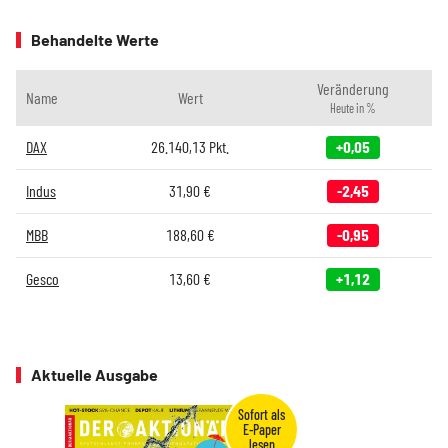
Behandelte Werte
Veränderung
Name
Wert
Heute in %
DAX
26.140,13
Pkt.
+0,05
Indus
31,90
€
-2,45
MBB
188,60
€
-0,95
Gesco
13,60
€
+1,12
Aktuelle Ausgabe