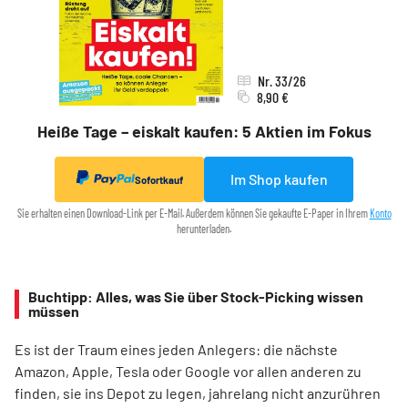
Nr. 33/26
8,90 €
Heiße Tage – eiskalt kaufen: 5 Aktien im Fokus
Im Shop kaufen
Sofortkauf
Sie erhalten einen Download-Link per E-Mail. Außerdem können Sie gekaufte E-Paper in Ihrem
Konto
herunterladen.
Buchtipp: Alles, was Sie über Stock-Picking wissen
müssen
Es ist der Traum eines jeden Anlegers: die nächste
Amazon, Apple, Tesla oder Google vor allen anderen zu
finden, sie ins Depot zu legen, jahrelang nicht anzurühren