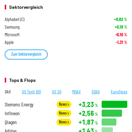
Sektorvergleich
Alphabet (C)
+0,82
%
Samsung
+0,19
%
Microsoft
-0,10
%
Apple
-1,31
%
Zum Sektorvergleich
Tops & Flops
DAX
US Tech 100
US 30
MDAX
SDAX
EuroStoxx
+3,23
Siemens Energy
News
%
+2,56
Infineon
News
%
+1,87
Qiagen
News
%
+1,43
Adidas
%