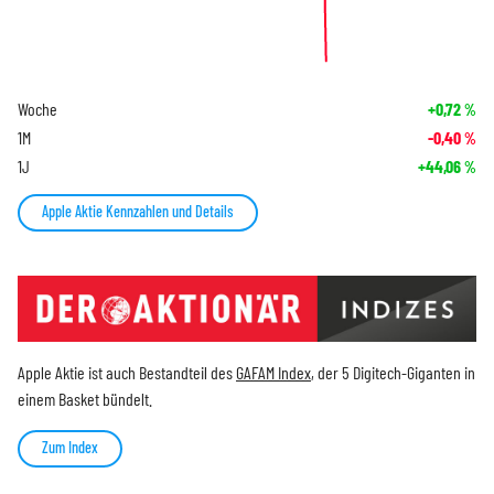
Woche
+0,72
%
1M
-0,40
%
1J
+44,06
%
Apple Aktie Kennzahlen und Details
Apple Aktie ist auch Bestandteil des
GAFAM Index
, der 5 Digitech-Giganten in
einem Basket bündelt.
Zum Index