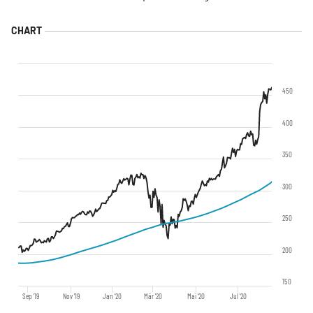
450
400
350
300
250
200
150
Sep '19
Nov '19
Jan '20
Mär '20
Mai '20
Jul '20