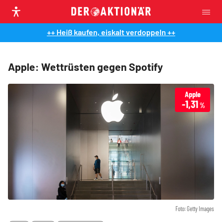
++ Heiß kaufen, eiskalt verdoppeln ++
Apple: Wettrüsten gegen Spotify
Apple
-1,31
%
Foto: Getty Images