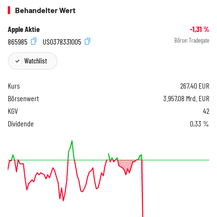
Behandelter Wert
Apple Aktie
-1,31
%
865985
US0378331005
Börse:
Tradegate
Watchlist
Kurs
267,40
EUR
Börsenwert
3.957,08 Mrd. EUR
KGV
42
Dividende
0,33 %