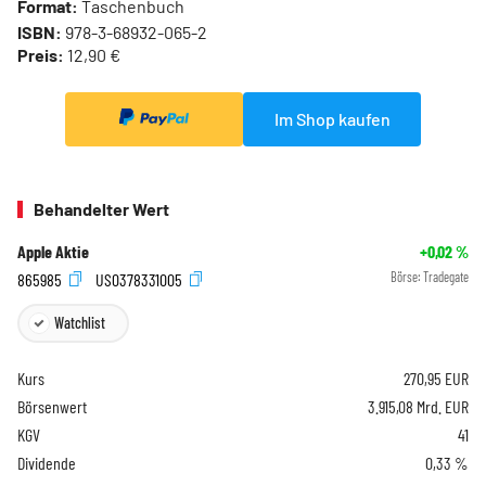
Format:
Taschenbuch
ISBN:
978-3-68932-065-2
Preis:
12,90 €
Im Shop kaufen
Behandelter Wert
Apple Aktie
+0,02
%
865985
US0378331005
Börse:
Tradegate
Watchlist
Kurs
270,95
EUR
Börsenwert
3.915,08 Mrd. EUR
KGV
41
Dividende
0,33 %