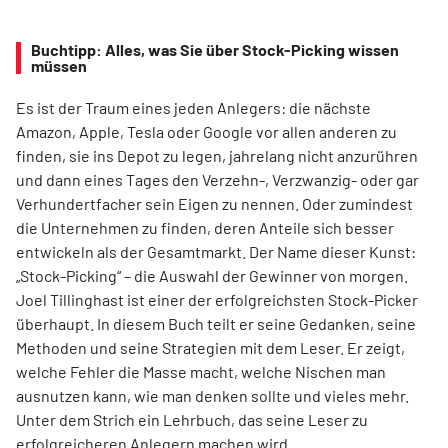
Buchtipp: Alles, was Sie über Stock-Picking wissen
müssen
Es ist der Traum eines jeden Anlegers: die nächste
Amazon, Apple, Tesla oder Google vor allen anderen zu
finden, sie ins Depot zu legen, jahrelang nicht anzurühren
und dann eines Tages den Verzehn-, Verzwanzig- oder gar
Verhundertfacher sein Eigen zu nennen. Oder zumindest
die Unternehmen zu finden, deren Anteile sich besser
entwickeln als der Gesamtmarkt. Der Name dieser Kunst:
„Stock-Picking“ – die Auswahl der Gewinner von morgen.
Joel Tillinghast ist einer der erfolgreichsten Stock-Picker
überhaupt. In diesem Buch teilt er seine Gedanken, seine
Methoden und seine Strategien mit dem Leser. Er zeigt,
welche Fehler die Masse macht, welche Nischen man
ausnutzen kann, wie man denken sollte und vieles mehr.
Unter dem Strich ein Lehrbuch, das seine Leser zu
erfolgreicheren Anlegern machen wird.