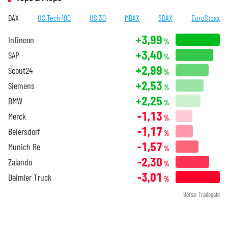
DAX
US Tech 100
US 30
MDAX
SDAX
EuroStoxx
+3,99
Infineon
%
+3,40
SAP
%
+2,99
Scout24
%
+2,53
Siemens
%
+2,25
BMW
%
-1,13
Merck
%
-1,17
Beiersdorf
%
-1,57
Munich Re
%
-2,30
Zalando
%
-3,01
Daimler Truck
%
Börse: Tradegate