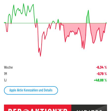
Woche
-6,34
%
1M
-0,79
%
1J
+48,88
%
Apple Aktie Kennzahlen und Details