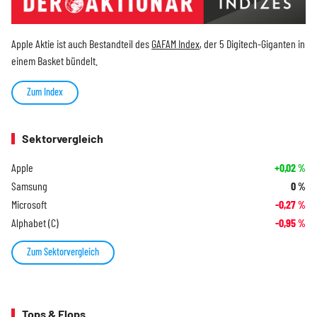
Apple Aktie ist auch Bestandteil des
GAFAM Index
, der 5 Digitech-Giganten in
einem Basket bündelt.
Zum Index
Sektorvergleich
Apple
+0,02
%
Samsung
0
%
Microsoft
-0,27
%
Alphabet (C)
-0,95
%
Zum Sektorvergleich
Tops & Flops