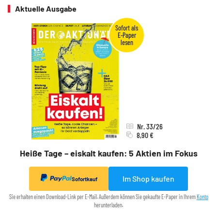
Aktuelle Ausgabe
Nr. 33/26
8,90 €
Heiße Tage – eiskalt kaufen: 5 Aktien im Fokus
Im Shop kaufen
Sofortkauf
Sie erhalten einen Download-Link per E-Mail. Außerdem können Sie gekaufte E-Paper in Ihrem
Konto
herunterladen.