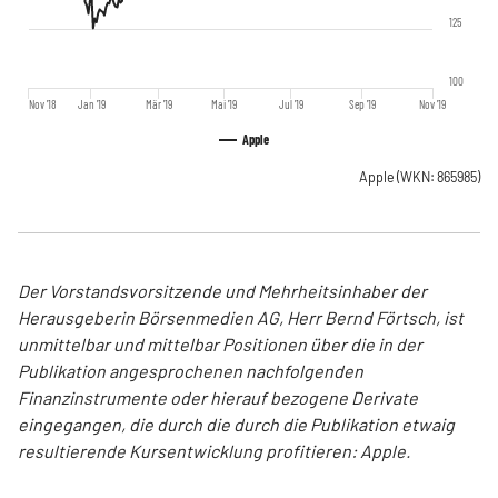
125
100
Nov '18
Jan '19
Mär '19
Mai '19
Jul '19
Sep '19
Nov '19
Apple
Apple
(WKN: 865985)
Der Vorstandsvorsitzende und Mehrheitsinhaber der
Herausgeberin Börsenmedien AG, Herr Bernd Förtsch, ist
unmittelbar und mittelbar Positionen über die in der
Publikation angesprochenen nachfolgenden
Finanzinstrumente oder hierauf bezogene Derivate
eingegangen, die durch die durch die Publikation etwaig
resultierende Kursentwicklung profitieren: Apple.