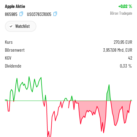
Apple Aktie
+0,02
%
865985
US0378331005
Börse:
Tradegate
Watchlist
Kurs
270,95
EUR
Börsenwert
3.957,08 Mrd. EUR
KGV
42
Dividende
0,33 %