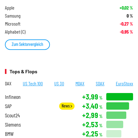
Apple
+0,02
%
Samsung
0
%
Microsoft
-0,27
%
Alphabet (C)
-0,95
%
Zum Sektorvergleich
Tops & Flops
DAX
US Tech 100
US 30
MDAX
SDAX
EuroStoxx
+3,99
Infineon
%
+3,40
SAP
News
%
+2,99
Scout24
%
+2,53
Siemens
%
+2,25
BMW
%