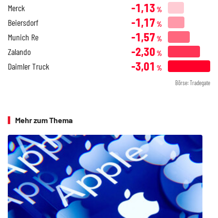
-1,13
Merck
%
-1,17
Beiersdorf
%
-1,57
Munich Re
%
-2,30
Zalando
%
-3,01
Daimler Truck
%
Börse: Tradegate
Mehr zum Thema