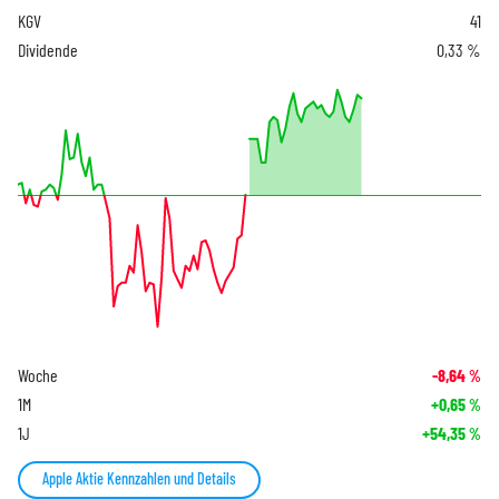
KGV
41
Dividende
0,33 %
Woche
-8,64
%
1M
+0,65
%
1J
+54,35
%
Apple Aktie Kennzahlen und Details