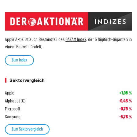
Apple Aktie ist auch Bestandteil des
GAFAM Index
, der 5 Digitech-Giganten in
einem Basket bündelt.
Zum Index
Sektorvergleich
Apple
+1,08
%
Alphabet (C)
-0,45
%
Microsoft
-0,79
%
Samsung
-5,76
%
Zum Sektorvergleich