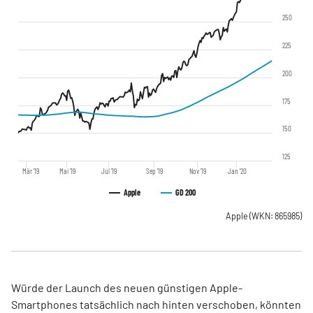
250
225
200
175
150
125
Mär '19
Mai '19
Jul '19
Sep '19
Nov '19
Jan '20
Apple
GD 200
Apple
(WKN: 865985)
Würde der Launch des neuen günstigen Apple-
Smartphones tatsächlich nach hinten verschoben, könnten