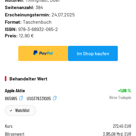
Seitenanzahl:
384
Erscheinungstermin:
24.07.2025
Format:
Taschenbuch
ISBN:
978-3-68932-065-2
Preis:
12,90 €
Im Shop kaufen
Behandelter Wert
Apple Aktie
+1,08
%
865985
US0378331005
Börse:
Tradegate
Watchlist
Kurs
272,45
EUR
Börsenwert
3.915,08 Mrd. EUR