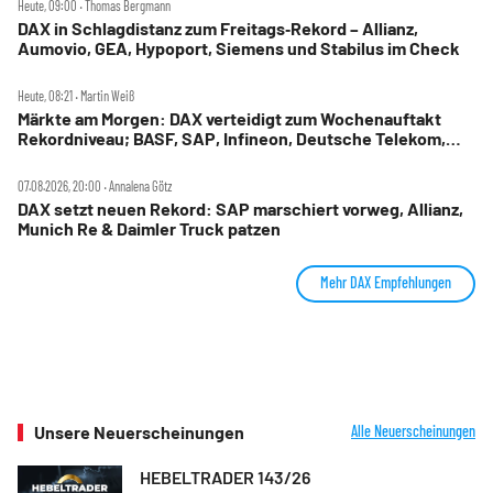
Heute, 09:00 ‧ Thomas Bergmann
DAX in Schlagdistanz zum Freitags‑Rekord – Allianz,
Aumovio, GEA, Hypoport, Siemens und Stabilus im Check
Heute, 08:21 ‧ Martin Weiß
Märkte am Morgen: DAX verteidigt zum Wochenauftakt
Rekordniveau; BASF, SAP, Infineon, Deutsche Telekom,
Hensoldt, Suss Microtec im Fokus
07.08.2026, 20:00 ‧ Annalena Götz
DAX setzt neuen Rekord: SAP marschiert vorweg, Allianz,
Munich Re & Daimler Truck patzen
Mehr DAX Empfehlungen
Unsere Neuerscheinungen
Alle Neuerscheinungen
HEBELTRADER 143/26