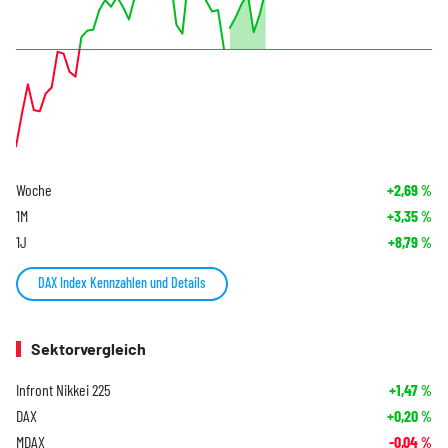
Woche
+2,69
%
1M
+3,35
%
1J
+8,79
%
DAX Index Kennzahlen und Details
Sektorvergleich
Infront Nikkei 225
+1,47
%
DAX
+0,20
%
MDAX
-0,04
%