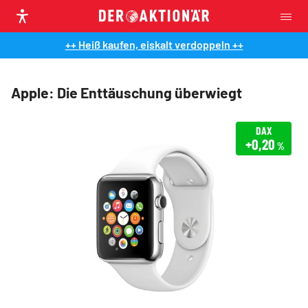
++ Heiß kaufen, eiskalt verdoppeln ++
Apple: Die Enttäuschung überwiegt
DAX
+0,20
%