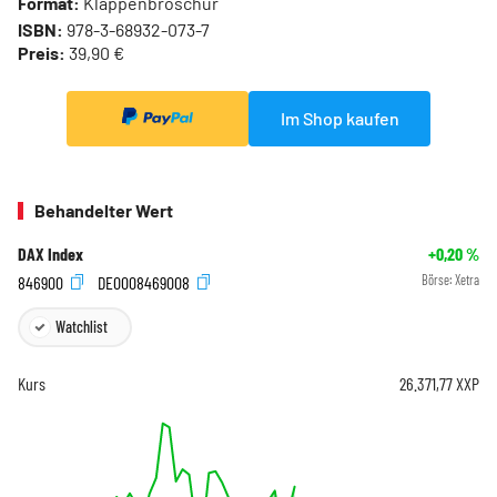
Format:
Klappenbroschur
ISBN:
978-3-68932-073-7
Preis:
39,90 €
Im Shop kaufen
Behandelter Wert
DAX Index
+0,20
%
846900
DE0008469008
Börse:
Xetra
Watchlist
Kurs
26.371,77
XXP