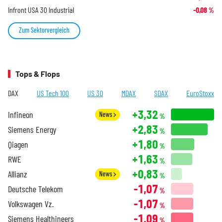
Infront USA 30 Industrial
-0,08
%
Zum Sektorvergleich
Tops & Flops
DAX
US Tech 100
US 30
MDAX
SDAX
EuroStoxx
+3,32
Infineon
News
%
+2,83
Siemens Energy
%
+1,80
Qiagen
%
+1,63
RWE
%
+0,83
Allianz
News
%
-1,07
Deutsche Telekom
%
-1,07
Volkswagen Vz.
%
-1,09
Siemens Healthineers
%