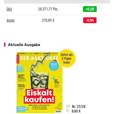
DAX
26.371,77
Pkt.
+0,20
Apple
270,85
€
-0,04
Aktuelle Ausgabe
Nr. 33/26
8,90 €