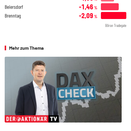
-1,46
Beiersdorf
%
-2,09
Brenntag
%
Börse: Tradegate
Mehr zum Thema