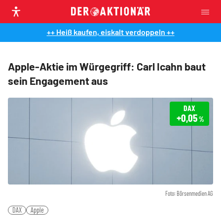
++ Heiß kaufen, eiskalt verdoppeln ++
Apple-Aktie im Würgegriff: Carl Icahn baut
sein Engagement aus
DAX
+0,05
%
Foto: Börsenmedien AG
DAX
Apple