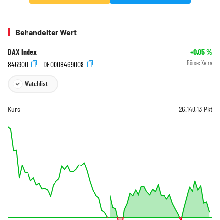
Behandelter Wert
DAX Index
+0,05
%
846900
DE0008469008
Börse:
Xetra
Watchlist
Kurs
26.140,13
Pkt