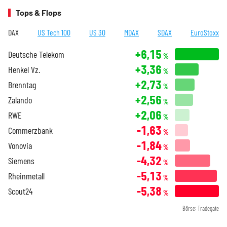
Tops & Flops
DAX
US Tech 100
US 30
MDAX
SDAX
EuroStoxx
+6,15
Deutsche Telekom
%
+3,36
Henkel Vz.
%
+2,73
Brenntag
%
+2,56
Zalando
%
+2,06
RWE
%
-1,63
Commerzbank
%
-1,84
Vonovia
%
-4,32
Siemens
%
-5,13
Rheinmetall
%
-5,38
Scout24
%
Börse: Tradegate