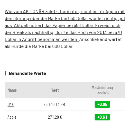
Wie vom AKTIONÄR zuletzt berichtet, sieht es für Apple mit
dem Sprung über die Marke bei 550 Dollar wieder richtig gut
aus. Aktuell notiert das Papier bei 556 Dollar. Erweist sich
der Break als nachhaltig, dürfte das Hoch von 2013 bei 570
Dollar in Angriff genommen werden.
Anschließend wartet
als Hürde die Marke bei 600 Dollar.
Behandelte Werte
Veränderung
Name
Wert
Heute in %
DAX
26.140,13
Pkt.
+0,05
Apple
271,20
€
+0,61