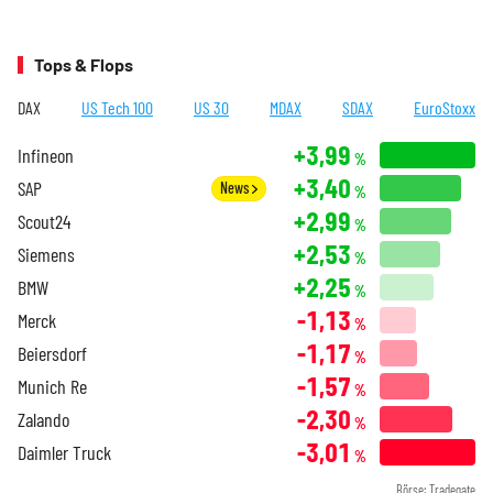
Tops & Flops
DAX
US Tech 100
US 30
MDAX
SDAX
EuroStoxx
+3,99
Infineon
%
+3,40
SAP
News
%
+2,99
Scout24
%
+2,53
Siemens
%
+2,25
BMW
%
-1,13
Merck
%
-1,17
Beiersdorf
%
-1,57
Munich Re
%
-2,30
Zalando
%
-3,01
Daimler Truck
%
Börse: Tradegate