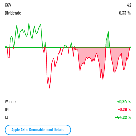
KGV
42
Dividende
0,33 %
Woche
+0,84
%
1M
-0,29
%
1J
+44,22
%
Apple Aktie Kennzahlen und Details