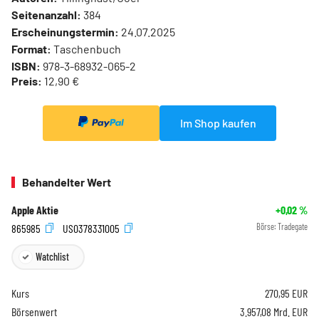
Seitenanzahl:
384
Erscheinungstermin:
24.07.2025
Format:
Taschenbuch
ISBN:
978-3-68932-065-2
Preis:
12,90 €
Im Shop kaufen
Behandelter Wert
Apple Aktie
+0,02
%
865985
US0378331005
Börse:
Tradegate
Watchlist
Kurs
270,95
EUR
Börsenwert
3.957,08 Mrd. EUR