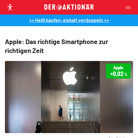
++ Heiß kaufen, eiskalt verdoppeln ++
Apple: Das richtige Smartphone zur
richtigen Zeit
Apple
+0,02
%