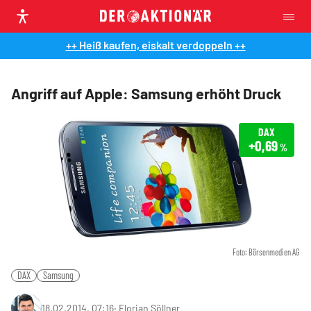
++ Heiß kaufen, eiskalt verdoppeln ++
Angriff auf Apple: Samsung erhöht Druck
DAX
+0,69
%
Foto: Börsenmedien AG
DAX
Samsung
18.02.2014, 07:16
‧
Florian Söllner