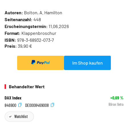
Autoren:
Bolton, A. Hamilton
Seitenanzahl:
448
Erscheinungstermin:
11.06.2026
Format:
Klappenbroschur
ISBN:
978-3-68932-073-7
Preis:
39,90 €
Im Shop kaufen
Behandelter Wert
DAX Index
+0,69
%
846900
DE0008469008
Börse:
Xetra
Watchlist