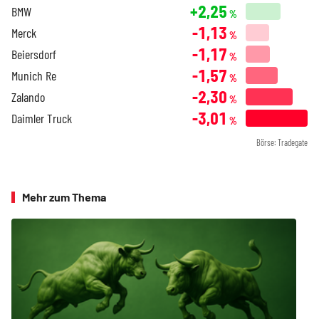
+2,25
BMW
%
-1,13
Merck
%
-1,17
Beiersdorf
%
-1,57
Munich Re
%
-2,30
Zalando
%
-3,01
Daimler Truck
%
Börse: Tradegate
Mehr zum Thema