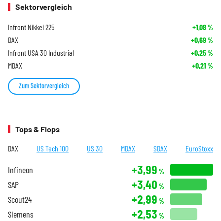
Sektorvergleich
Infront Nikkei 225
+1,08
%
DAX
+0,69
%
Infront USA 30 Industrial
+0,25
%
MDAX
+0,21
%
Zum Sektorvergleich
Tops & Flops
DAX
US Tech 100
US 30
MDAX
SDAX
EuroStoxx
+3,99
Infineon
%
+3,40
SAP
%
+2,99
Scout24
%
+2,53
Siemens
%