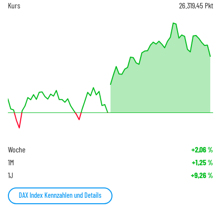
Kurs
26.319,45
Pkt
Woche
+2,06
%
1M
+1,25
%
1J
+9,26
%
DAX Index Kennzahlen und Details