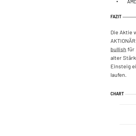
AMD,
Die Aktie 
AKTIONÄR
bullish
für
alter Stär
Einsteig e
laufen.