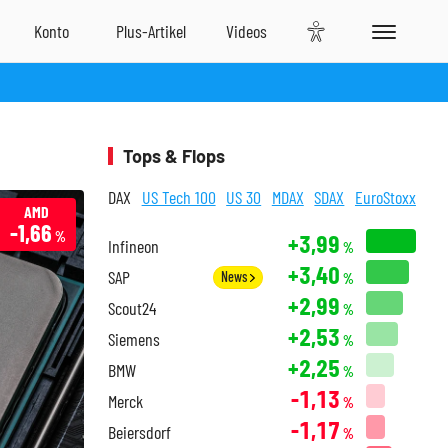
Tops & Flops
DAX
US Tech 100
US 30
MDAX
SDAX
EuroStoxx
AMD
-1,66
%
+3,99
Infineon
%
+3,40
SAP
News
%
+2,99
Scout24
%
+2,53
Siemens
%
+2,25
BMW
%
-1,13
Merck
%
-1,17
Beiersdorf
%