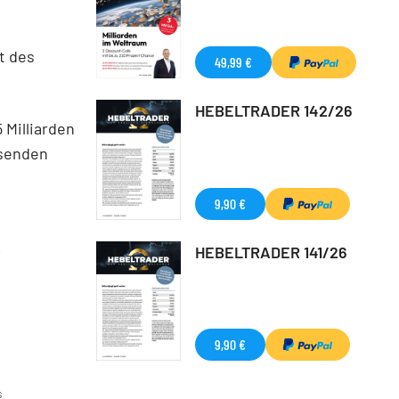
nt des
49,99 €
HEBELTRADER 142/26
 Milliarden
hsenden
9,90 €
HEBELTRADER 141/26
9,90 €
s