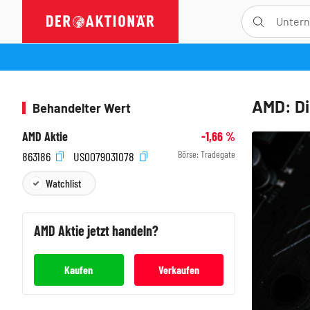
AMD: Di
Behandelter Wert
AMD Aktie
-1,66
%
Börse:
Tradegate
863186
US0079031078
Watchlist
AMD
Aktie jetzt handeln?
Kaufen
Verkaufen