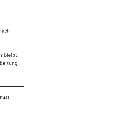
nach
 bleibt,
rbeitung
chuss