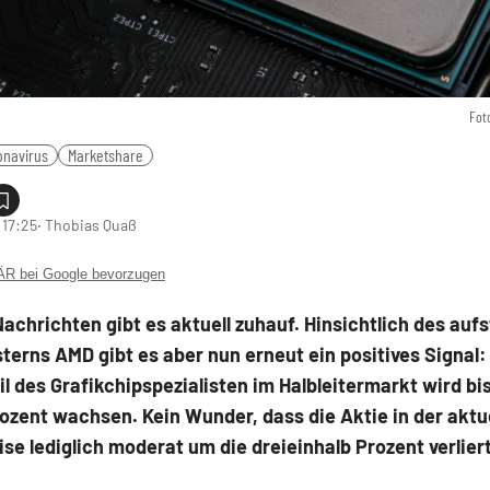
Fot
onavirus
Marketshare
 17:25
‧ Thobias Quaß
 bei Google bevorzugen
achrichten gibt es aktuell zuhauf. Hinsichtlich des auf
sterns AMD gibt es aber nun erneut ein positives Signal:
l des Grafikchipspezialisten im Halbleitermarkt wird b
ozent wachsen. Kein Wunder, dass die Aktie in der aktu
se lediglich moderat um die dreieinhalb Prozent verliert