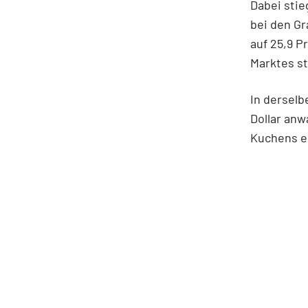
Dabei stie
bei den Gr
auf 25,9 P
Marktes s
In derselb
Dollar an
Kuchens e