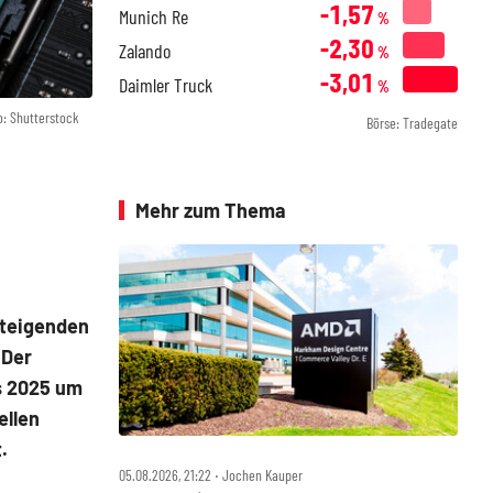
-1,57
Munich Re
%
-2,30
Zalando
%
-3,01
Daimler Truck
%
o: Shutterstock
Börse: Tradegate
Mehr zum Thema
steigenden
 Der
is 2025 um
ellen
.
05.08.2026, 21:22 ‧ Jochen Kauper