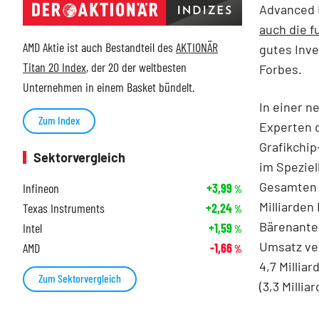
Advanced 
auch die f
AMD Aktie ist auch Bestandteil des
AKTIONÄR
gutes Inve
Titan 20 Index
, der 20 der weltbesten
Forbes.
Unternehmen in einem Basket bündelt.
In einer n
Zum Index
Experten 
Grafikchi
Sektorvergleich
im Speziel
Gesamten 
Infineon
+3,99
%
Milliarden 
Texas Instruments
+2,24
%
Bärenanteil
Intel
+1,59
%
Umsatz ver
AMD
-1,66
%
4,7 Milliar
Zum Sektorvergleich
(3,3 Milliar