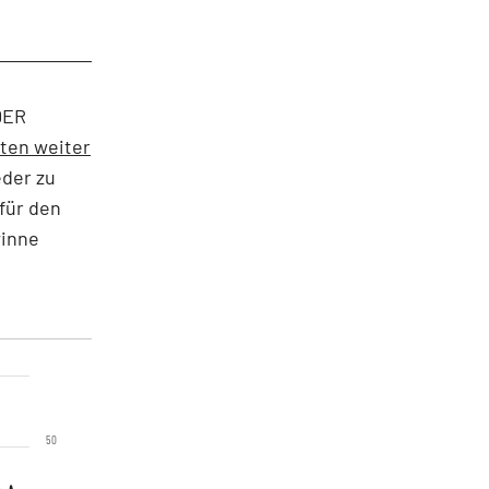
DER
ten weiter
eder zu
 für den
winne
50