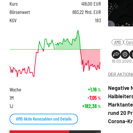
Kurs
418,00
EUR
Börsenwert
693,22 Mrd. EUR
KGV
183
AMD
Cor
16.03.2020,
DER AKTIONÄR
Negative N
Woche
+1,16
%
Halbleiter
1M
-7,05
%
Marktantei
1J
+182,38
%
rund 20 Pr
AMD Aktie Kennzahlen und Details
Corona-Kri