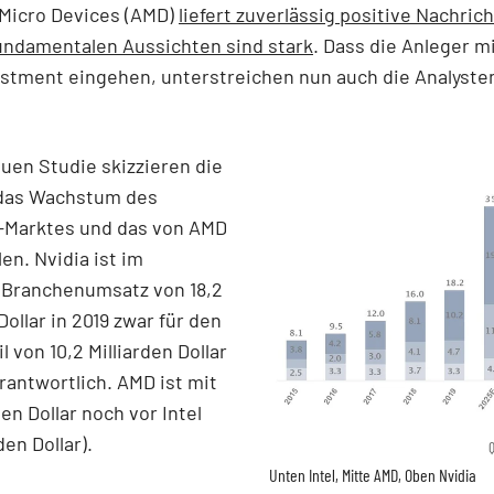
Micro Devices (AMD)
liefert zuverlässig positive Nachric
undamentalen Aussichten sind stark
. Dass die Anleger m
stment eingehen, unterstreichen nun auch die Analyste
euen Studie skizzieren die
das Wachstum des
p-Marktes und das von AMD
len. Nvidia ist im
Branchenumsatz von 18,2
Dollar in 2019 zwar für den
 von 10,2 Milliarden Dollar
antwortlich. AMD ist mit
den Dollar noch vor Intel
den Dollar).
Q
Unten Intel, Mitte AMD, Oben Nvidia