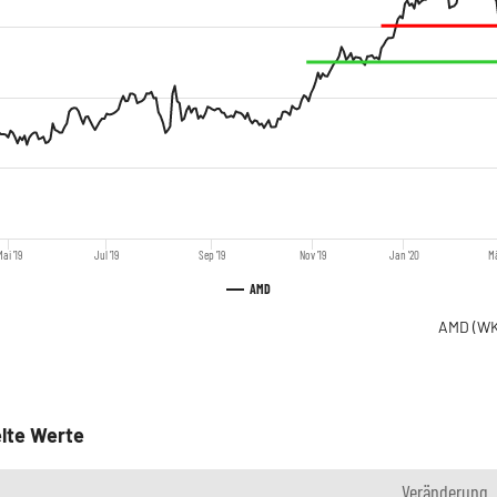
Mai '19
Jul '19
Sep '19
Nov '19
Jan '20
Mä
AMD
AMD
(WK
lte Werte
Veränderung