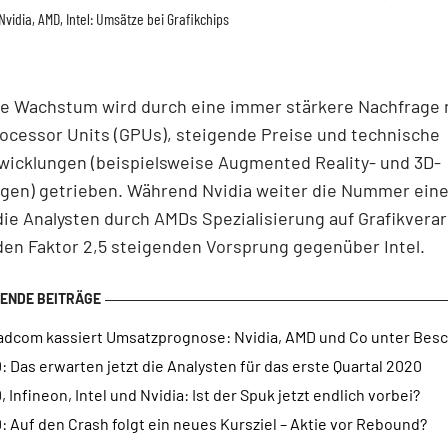
Nvidia, AMD, Intel: Umsätze bei Grafikchips
te Wachstum wird durch eine immer stärkere Nachfrage 
ocessor Units (GPUs), steigende Preise und technische
wicklungen (beispielsweise Augmented Reality- und 3D-
en) getrieben. Während Nvidia weiter die Nummer eines
ie Analysten durch AMDs Spezialisierung auf Grafikvera
en Faktor 2,5 steigenden Vorsprung gegenüber Intel.
adcom kassiert Umsatzprognose: Nvidia, AMD und Co unter Bes
 Das erwarten jetzt die Analysten für das erste Quartal 2020
 Infineon, Intel und Nvidia: Ist der Spuk jetzt endlich vorbei?
 Auf den Crash folgt ein neues Kursziel – Aktie vor Rebound?