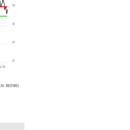
40
30
20
10
r '20
N: 863186)