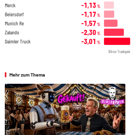
-1,13
Merck
%
-1,17
Beiersdorf
%
-1,57
Munich Re
%
-2,30
Zalando
%
-3,01
Daimler Truck
%
Börse: Tradegate
Mehr zum Thema