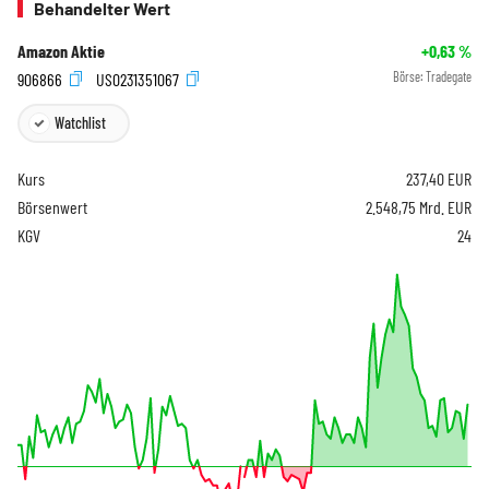
Behandelter Wert
Amazon Aktie
+0,63
%
906866
US0231351067
Börse:
Tradegate
Watchlist
Kurs
237,40
EUR
Börsenwert
2.548,75 Mrd. EUR
KGV
24