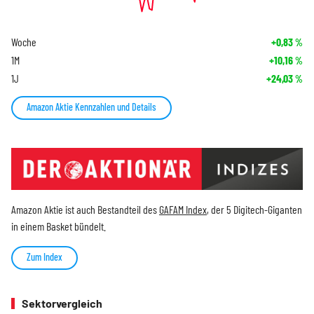
Woche
+0,83
%
1M
+10,16
%
1J
+24,03
%
Amazon Aktie Kennzahlen und Details
Amazon Aktie ist auch Bestandteil des
GAFAM Index
, der 5 Digitech-Giganten
in einem Basket bündelt.
Zum Index
Sektorvergleich