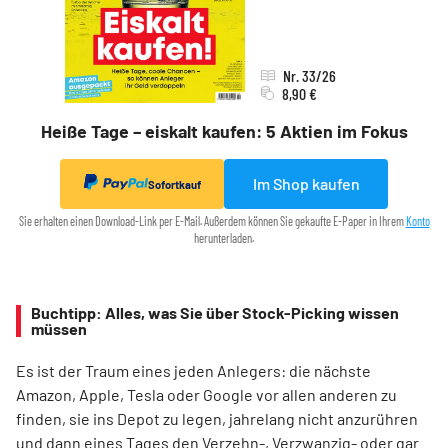
Nr. 33/26
8,90 €
Heiße Tage – eiskalt kaufen: 5 Aktien im Fokus
Im Shop kaufen
Sofortkauf
Sie erhalten einen Download-Link per E-Mail. Außerdem können Sie gekaufte E-Paper in Ihrem
Konto
herunterladen.
Buchtipp: Alles, was Sie über Stock-Picking wissen
müssen
Es ist der Traum eines jeden Anlegers: die nächste
Amazon, Apple, Tesla oder Google vor allen anderen zu
finden, sie ins Depot zu legen, jahrelang nicht anzurühren
und dann eines Tages den Verzehn-, Verzwanzig- oder gar