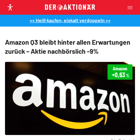
++ Heiß kaufen, eiskalt verdoppeln ++
Amazon Q3 bleibt hinter allen Erwartungen
zurück – Aktie nachbörslich -9%
Amazon
+0,63
%