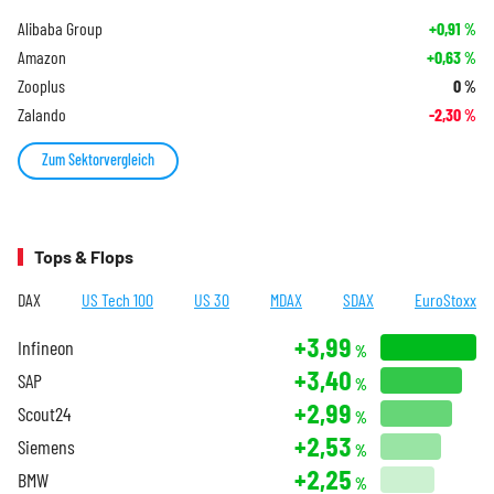
Alibaba Group
+0,91
%
Amazon
+0,63
%
Zooplus
0
%
Zalando
-2,30
%
Zum Sektorvergleich
Tops & Flops
DAX
US Tech 100
US 30
MDAX
SDAX
EuroStoxx
+3,99
Infineon
%
+3,40
SAP
%
+2,99
Scout24
%
+2,53
Siemens
%
+2,25
BMW
%