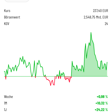
Kurs
237,40
EUR
Börsenwert
2.548,75 Mrd. EUR
KGV
24
Woche
+0,98
%
1M
+10,32
%
1J
+24,22
%