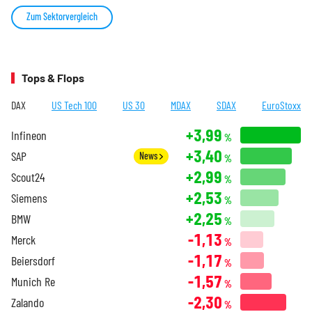
Zum Sektorvergleich
Tops & Flops
DAX
US Tech 100
US 30
MDAX
SDAX
EuroStoxx
+3,99
Infineon
%
+3,40
SAP
News
%
+2,99
Scout24
%
+2,53
Siemens
%
+2,25
BMW
%
-1,13
Merck
%
-1,17
Beiersdorf
%
-1,57
Munich Re
%
-2,30
Zalando
%