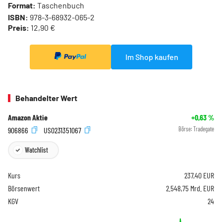
Format:
Taschenbuch
ISBN:
978-3-68932-065-2
Preis:
12,90 €
Im Shop kaufen
Behandelter Wert
Amazon Aktie
+0,63
%
906866
US0231351067
Börse:
Tradegate
Watchlist
Kurs
237,40
EUR
Börsenwert
2.548,75 Mrd. EUR
KGV
24