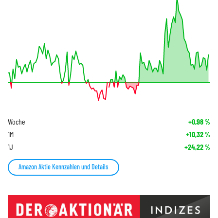
Woche
+0,98
%
1M
+10,32
%
1J
+24,22
%
Amazon Aktie Kennzahlen und Details