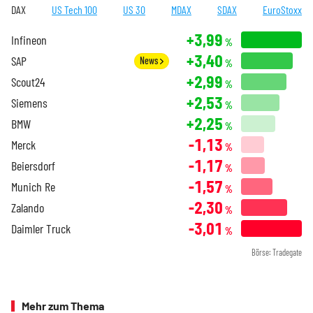
DAX
US Tech 100
US 30
MDAX
SDAX
EuroStoxx
+3,99
Infineon
%
+3,40
SAP
News
%
+2,99
Scout24
%
+2,53
Siemens
%
+2,25
BMW
%
-1,13
Merck
%
-1,17
Beiersdorf
%
-1,57
Munich Re
%
-2,30
Zalando
%
-3,01
Daimler Truck
%
Börse: Tradegate
Mehr zum Thema