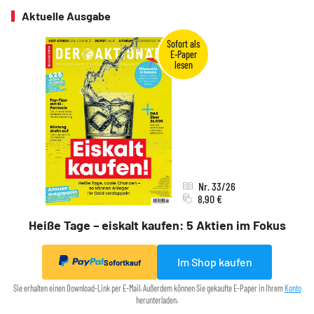
Aktuelle Ausgabe
Nr. 33/26
8,90 €
Heiße Tage – eiskalt kaufen: 5 Aktien im Fokus
Im Shop kaufen
Sofortkauf
Sie erhalten einen Download-Link per E-Mail. Außerdem können Sie gekaufte E-Paper in Ihrem
Konto
herunterladen.