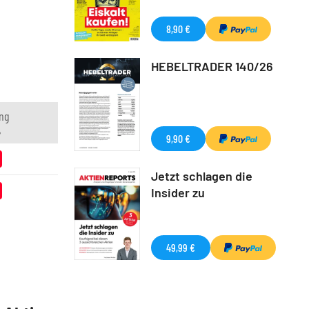
8,90 €
HEBELTRADER 140/26
ng
%
9,90 €
Jetzt schlagen die
Insider zu
49,99 €