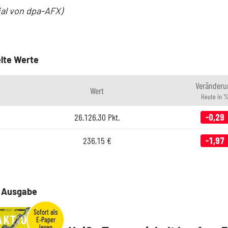
ial von dpa-AFX)
lte Werte
Veränderu
Wert
Heute in 
26.126,30
Pkt.
-0,29
236,15
€
-1,97
e Ausgabe