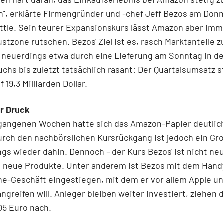
", erklärte Firmengründer und -chef Jeff Bezos am Don
attle. Sein teurer Expansionskurs lässt Amazon aber im
lustzone rutschen. Bezos' Ziel ist es, rasch Marktanteile z
 neuerdings etwa durch eine Lieferung am Sonntag in d
hs bis zuletzt tatsächlich rasant: Der Quartalsumsatz s
 19,3 Milliarden Dollar.
er Druck
rgangenen Wochen hatte sich das Amazon-Papier deutlic
rch den nachbörslichen Kursrückgang ist jedoch ein Gro
s wieder dahin. Dennoch – der Kurs Bezos' ist nicht neu
in neue Produkte. Unter anderem ist Bezos mit dem Handy 
e-Geschäft eingestiegen, mit dem er vor allem Apple u
greifen will. Anleger bleiben weiter investiert, ziehen
05 Euro nach.