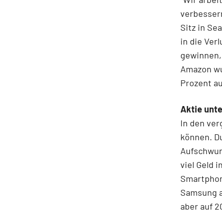
verbessern
Sitz in Se
in die Ver
gewinnen,
Amazon wuc
Prozent auf
Aktie unt
In den ve
können. Du
Aufschwung
viel Geld 
Smartphon
Samsung an
aber auf 2