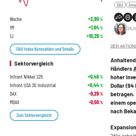
DAX
Ama
Woche
+2,90
%
1M
+1,64
%
25.0
1J
+10,29
%
DER AKTIONÄR
DAX Index Kennzahlen und Details
Anhaltende
Sektorvergleich
Händlers
Infront Nikkei 225
+0,46
hoher Inve
%
Infront USA 30 Industrial
+0,44
Dollar (94
%
DAX
-0,29
betragen.
%
MDAX
-0,50
einem oper
%
nach Beka
Zum Sektorvergleich
Expansion
"Wir arbei