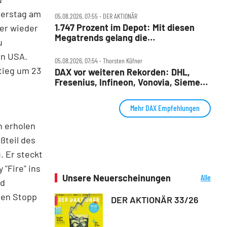
Infineon, Vonovia im Check
nerstag am
05.08.2026, 07:55 ‧ DER AKTIONÄR
1.747 Prozent im Depot: Mit diesen
mer wieder
Megatrends gelang die
u
außergewöhnliche Performance
en USA.
05.08.2026, 07:54 ‧ Thorsten Küfner
tieg um 23
DAX vor weiteren Rekorden: DHL,
Fresenius, Infineon, Vonovia, Siemens
Energy und Zalando im Fokus
Mehr DAX Empfehlungen
h erholen
ßteil des
. Er steckt
"Fire" ins
Unsere Neuerscheinungen
Alle
nd
Neuerscheinungen
 den Stopp
DER AKTIONÄR 33/26