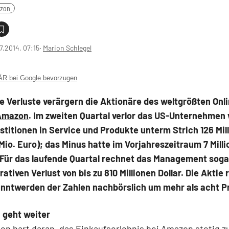
zon
7.2014, 07:15
‧
Marion Schlegel
 bei Google bevorzugen
 Verluste verärgern die Aktionäre des weltgrößten Onl
Amazon
. Im zweiten Quartal verlor das US-Unternehmen
stitionen in Service und Produkte unterm Strich 126 Mil
 Mio. Euro); das Minus hatte im Vorjahreszeitraum 7 Milli
 Für das laufende Quartal rechnet das Management soga
ativen Verlust von bis zu 810 Millionen Dollar. Die Aktie
nntwerden der Zahlen nachbörslich um mehr als acht Pr
 geht weiter
ten hart daran, das Einkaufserlebnis bei Amazon stetig z