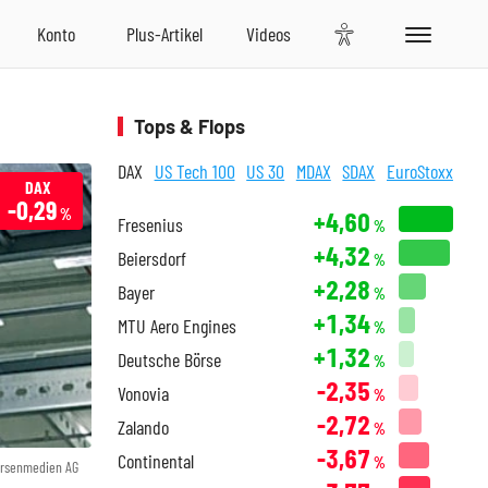
Tops & Flops
DAX
US Tech 100
US 30
MDAX
SDAX
EuroStoxx
DAX
-0,29
%
+4,60
Fresenius
%
+4,32
Beiersdorf
%
+2,28
Bayer
%
+1,34
MTU Aero Engines
%
+1,32
Deutsche Börse
%
-2,35
Vonovia
%
-2,72
Zalando
%
-3,67
Continental
%
örsenmedien AG