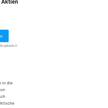
5 Aktien
en
Sie gekaufte E-
 in die
ton
sch
aktische