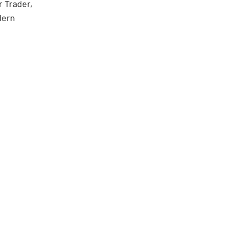
 Trader,
dern