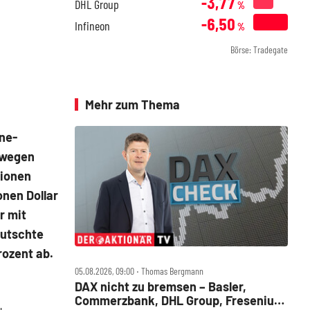
-3,77
DHL Group
%
-6,50
Infineon
%
Börse: Tradegate
Mehr zum Thema
ine-
 wegen
lionen
onen Dollar
r mit
 rutschte
ozent ab.
05.08.2026, 09:00 ‧ Thomas Bergmann
DAX nicht zu bremsen – Basler,
Commerzbank, DHL Group, Fresenius,
u