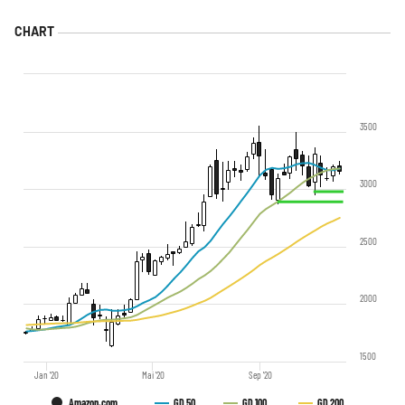
3500
3000
2500
2000
1500
Jan '20
Mai '20
Sep '20
Amazon.com
GD 50
GD 100
GD 200