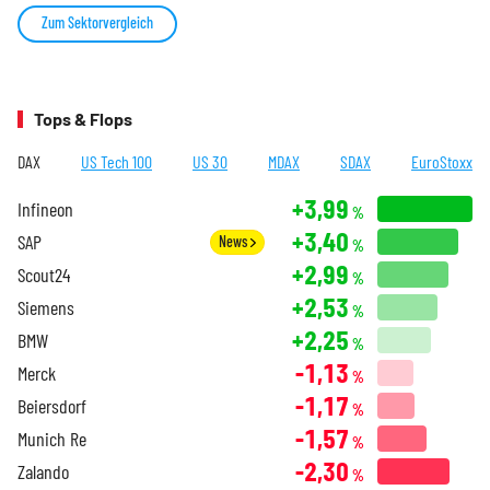
Zum Sektorvergleich
Tops & Flops
DAX
US Tech 100
US 30
MDAX
SDAX
EuroStoxx
+3,99
Infineon
%
+3,40
SAP
News
%
+2,99
Scout24
%
+2,53
Siemens
%
+2,25
BMW
%
-1,13
Merck
%
-1,17
Beiersdorf
%
-1,57
Munich Re
%
-2,30
Zalando
%