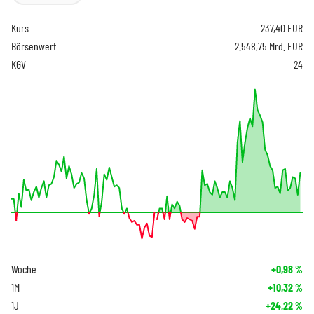
Kurs
237,40
EUR
Börsenwert
2.548,75 Mrd. EUR
KGV
24
Woche
+0,98
%
1M
+10,32
%
1J
+24,22
%