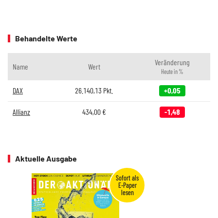
Behandelte Werte
Veränderung
Name
Wert
Heute in %
DAX
26.140,13
Pkt.
+0,05
Allianz
434,00
€
-1,48
Aktuelle Ausgabe