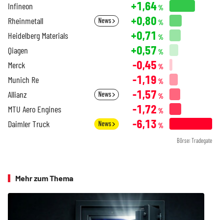
+1,64
Infineon
%
+0,80
Rheinmetall
News
%
+0,71
Heidelberg Materials
%
+0,57
Qiagen
%
-0,45
Merck
%
-1,19
Munich Re
%
-1,57
Allianz
News
%
-1,72
MTU Aero Engines
%
-6,13
Daimler Truck
News
%
Börse: Tradegate
Mehr zum Thema