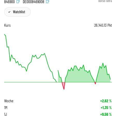
846900
DE0008469008
Börse:
Xetra
Watchlist
Kurs
26.140,13
Pkt
Woche
+2,62
%
1M
+1,35
%
1J
+9,56
%