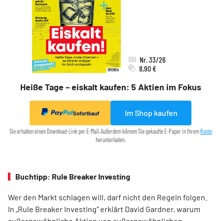
Nr. 33/26
8,90 €
Heiße Tage – eiskalt kaufen: 5 Aktien im Fokus
Im Shop kaufen
Sofortkauf
Sie erhalten einen Download-Link per E-Mail. Außerdem können Sie gekaufte E-Paper in Ihrem
Konto
herunterladen.
Buchtipp: Rule Breaker Investing
Wer den Markt schlagen will, darf nicht den Regeln folgen.
In „Rule Breaker Investing“ erklärt David Gardner, warum
außergewöhnliche Aktien von außer­gewöhnlichen