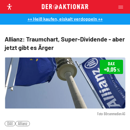
++ Heiß kaufen, eiskalt verdoppeln ++
Allianz: Traumchart, Super-Dividende - aber
jetzt gibt es Ärger
DAX
+0,05
%
Foto: Börsenmedien AG
DAX
Allianz