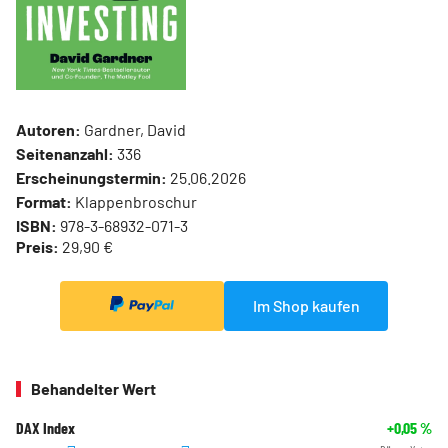
Autoren:
Gardner, David
Seitenanzahl:
336
Erscheinungstermin:
25.06.2026
Format:
Klappenbroschur
ISBN:
978-3-68932-071-3
Preis:
29,90 €
Im Shop kaufen
Behandelter Wert
DAX Index
+0,05
%