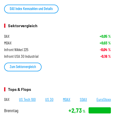
DAX Index Kennzahlen und Details
Sektorvergleich
DAX
+0,05
%
MDAX
+0,03
%
Infront Nikkei 225
-0,04
%
Infront USA 30 Industrial
-0,16
%
Zum Sektorvergleich
Tops & Flops
DAX
US Tech 100
US 30
MDAX
SDAX
EuroStoxx
+2,73
Brenntag
%