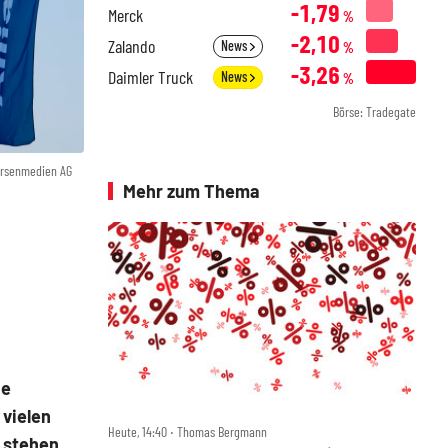
-1,79
Merck
%
-2,10
Zalando
News
%
-3,26
Daimler Truck
News
%
Börse: Tradegate
örsenmedien AG
Mehr zum Thema
ie
 vielen
Heute, 14:40 ‧ Thomas Bergmann
 stehen