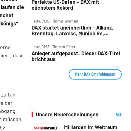
Perfekte US‑Daten – DAX mit
laufen die
nächstem Rekord
rnchef
Heute, 09:00 ‧ Thomas Bergmann
dkönigs"
DAX startet uneinheitlich – Allianz,
Brenntag, Lanxess, Munich Re,
Porsche SE, SUSS MicroTec im Check
terne
Heute, 08:58 ‧ Thorsten Küfner
Anleger aufgepasst: Dieser DAX‑Titel
liert, dass
bricht aus
Mehr DAX Empfehlungen
 zu tun,
ie der
 Abgang
Unsere Neuerscheinungen
Alle
en müssen.
Neuerscheinungen
Milliarden im Weltraum
8,2