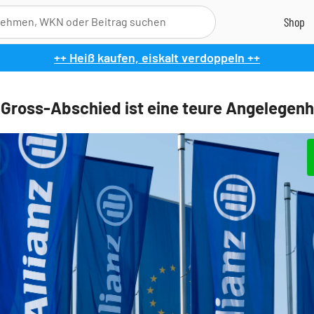
++ Heiß kaufen, eiskalt verdoppeln ++
: Gross-Abschied ist eine teure Angelegenh