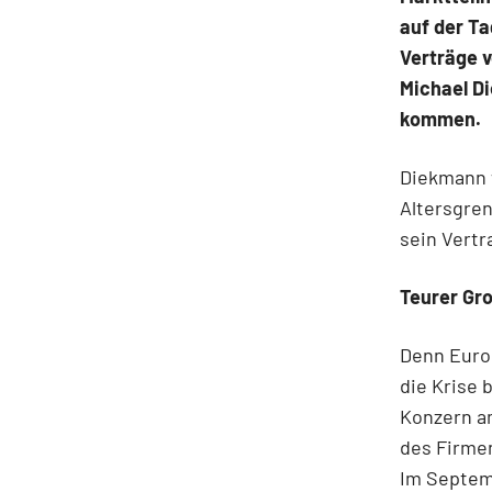
auf der T
Verträge 
Michael D
kommen.
Diekmann w
Altersgren
sein Vertr
Teurer Gr
Denn Europ
die Krise 
Konzern am
des Firme
Im Septemb