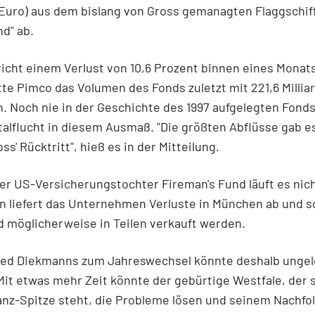
 Euro) aus dem bislang von Gross gemanagten Flaggschiff
d" ab.
icht einem Verlust von 10,6 Prozent binnen eines Monat
te Pimco das Volumen des Fonds zuletzt mit 221,6 Milliar
 Noch nie in der Geschichte des 1997 aufgelegten Fonds
talflucht in diesem Ausmaß. "Die größten Abflüsse gab e
oss' Rücktritt", hieß es in der Mitteilung.
er US-Versicherungstochter Fireman's Fund läuft es nich
n liefert das Unternehmen Verluste in München ab und so
d möglicherweise in Teilen verkauft werden.
ied Diekmanns zum Jahreswechsel könnte deshalb unge
t etwas mehr Zeit könnte der gebürtige Westfale, der 
ianz-Spitze steht, die Probleme lösen und seinem Nachfol