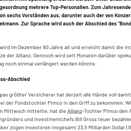
agesordnung mehrere Top-Personalien. Zum Jahresende 
von sechs Vorständen aus, darunter auch der von Konze
iekmann. Zur Sprache wird auch der Abschied des "Bon
ird im Dezember 60 Jahre alt und erreicht damit die in
ze der Allianz. Dennoch wird seit Monaten darüber speku
ag noch einmal verlängert werden könnte.
oss-Abschied
as größter Versicherer hat derzeit alle Hände voll damit
bei der Fondstochter Pimco in den Griff zu bekommen. W
 Mittwoch mitteilte, hat die
Allianz
-Tochter Pimco den
ngründers und Investmentchefs Bill Gross teuer bezahl
er zogen Investoren insgesamt 23,5 Milliarden Dollar (1