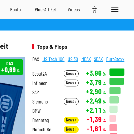
eit
Tops & Flops
DAX
US Tech 100
US 30
MDAX
SDAX
EuroStoxx
DAX
+0,69
%
+3,96
Scout24
News
%
+3,79
Infineon
News
%
+2,90
SAP
%
+2,49
Siemens
News
%
+2,11
BMW
%
-1,39
Brenntag
News
%
-1,61
Munich Re
News
%