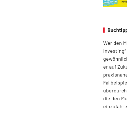
Buchtipp
Wer den Ma
Investing“
gewöhnlich
er auf Zuk
praxisnahe
Fallbeispie
überdurchs
die den M
einzufahre