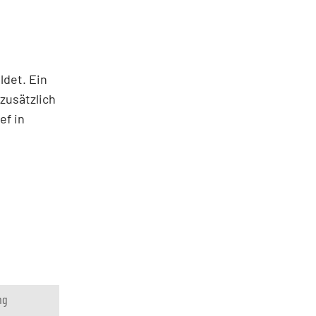
ldet. Ein
zusätzlich
ef in
ng