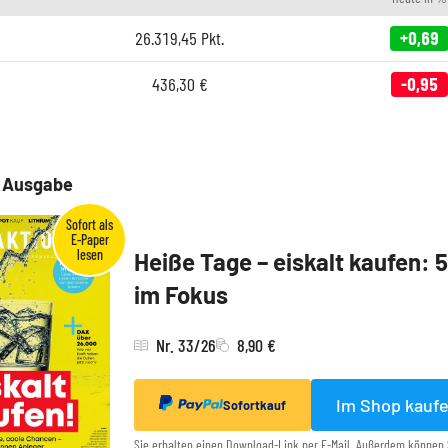
26.319,45
Pkt.
+0,69
436,30
€
-0,95
e Ausgabe
Heiße Tage – eiskalt kaufen: 
im Fokus
Nr. 33/26
8,90 €
Im Shop kauf
Sofortkauf
Sie erhalten einen Download-Link per E-Mail. Außerdem können 