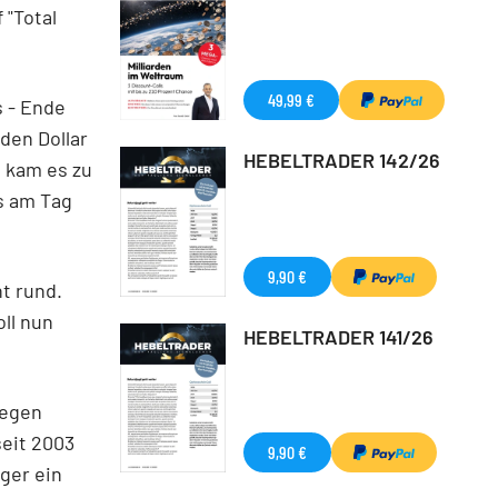
 "Total
49,99 €
s - Ende
den Dollar
HEBELTRADER 142/26
 kam es zu
s am Tag
9,90 €
t rund.
ll nun
HEBELTRADER 141/26
legen
seit 2003
9,90 €
ger ein