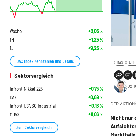
Woche
+2,06
%
1M
+1,25
%
1J
+9,26
%
DAX Index Kennzahlen und Details
DAX
Alli
Sektorvergleich
02.1
Infront Nikkei 225
+0,75
%
DAX
+0,69
%
DER AKTIONÄR
Infront USA 30 Industrial
+0,13
%
MDAX
+0,06
%
Nicht nur 
Aufsichtsr
Zum Sektorvergleich
Marktteil