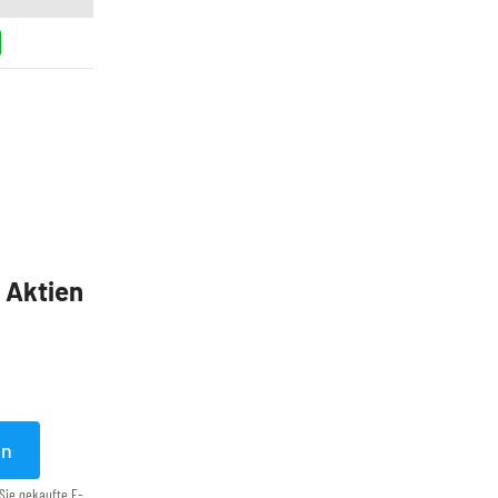
5 Aktien
en
Sie gekaufte E-