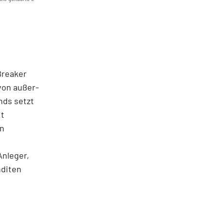
 Breaker
von außer­
nds setzt
it
en
Anleger,
nditen