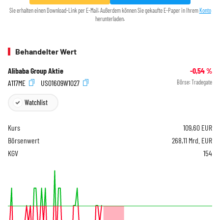
Sie erhalten einen Download-Link per E-Mail. Außerdem können Sie gekaufte E-Paper in Ihrem
Konto
herunterladen.
Behandelter Wert
Alibaba Group Aktie
-0,54
%
A117ME
US01609W1027
Börse:
Tradegate
Watchlist
Kurs
109,60
EUR
Börsenwert
268,11 Mrd. EUR
KGV
154