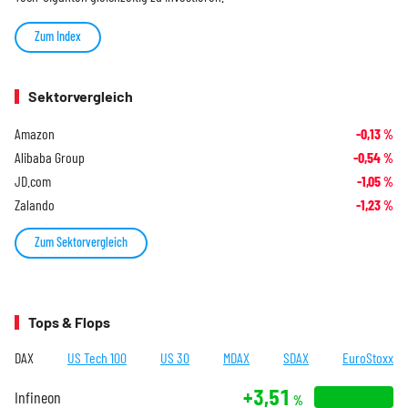
Zum Index
Sektorvergleich
Amazon
-0,13
%
Alibaba Group
-0,54
%
JD.com
-1,05
%
Zalando
-1,23
%
Zum Sektorvergleich
Tops & Flops
DAX
US Tech 100
US 30
MDAX
SDAX
EuroStoxx
+3,51
Infineon
%