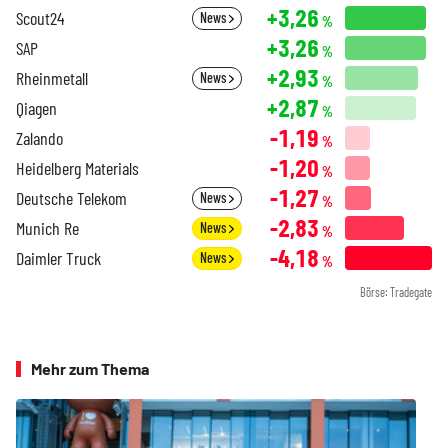
+3,26
Scout24
News
%
+3,26
SAP
%
+2,93
Rheinmetall
News
%
+2,87
Qiagen
%
-1,19
Zalando
%
-1,20
Heidelberg Materials
%
-1,27
Deutsche Telekom
News
%
-2,83
Munich Re
News
%
-4,18
Daimler Truck
News
%
Börse: Tradegate
Mehr zum Thema