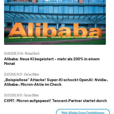
05.08.2026, 07:45 ‧ Michael Diertl
Alibaba: Neue KI begeistert – mehr als 200% in einem
Monat
22.07.2026, 10:07 ‧ Florian Söllner
„Beispiellose“ Attacke! Super‑KI schockt OpenAI: Nvidia‑,
Alibaba‑, Micron‑Aktie im Check
20.07.2026, 15:57 ‧ Florian Söllner
CXMT: Micron aufgepasst! Tencent‑Partner startet durch
Mehr Alibaba Group Empfehlungen