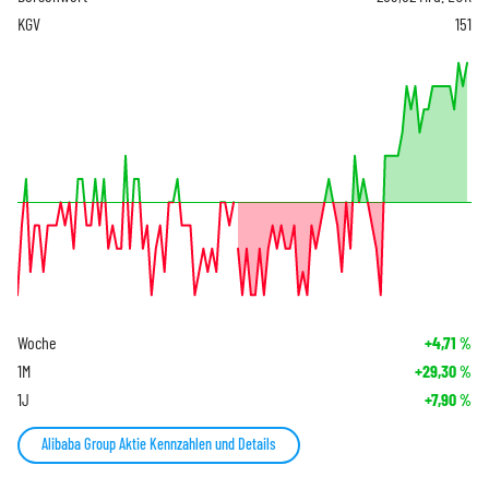
KGV
151
Woche
+4,71
%
1M
+29,30
%
1J
+7,90
%
Alibaba Group Aktie Kennzahlen und Details