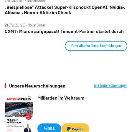
22.07.2026, 10:07 ‧ Florian Söllner
„Beispiellose“ Attacke! Super‑KI schockt OpenAI: Nvidia‑,
Alibaba‑, Micron‑Aktie im Check
20.07.2026, 15:57 ‧ Florian Söllner
CXMT: Micron aufgepasst! Tencent‑Partner startet durch
Mehr Alibaba Group Empfehlungen
Unsere Neuerscheinungen
Alle Neuerscheinungen
Milliarden im Weltraum
49,99 €