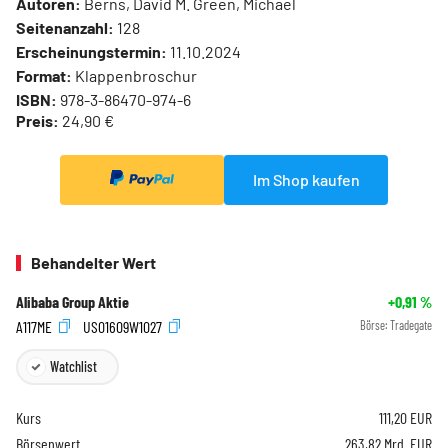
Autoren:
Berns, David M. Green, Michael
Seitenanzahl:
128
Erscheinungstermin:
11.10.2024
Format:
Klappenbroschur
ISBN:
978-3-86470-974-6
Preis:
24,90 €
Im Shop kaufen
Behandelter Wert
Alibaba Group Aktie
+0,91
%
A117ME
US01609W1027
Börse:
Tradegate
Watchlist
Kurs
111,20
EUR
Börsenwert
263,82 Mrd. EUR