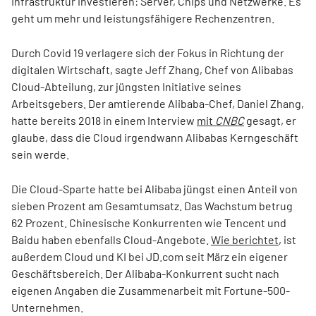
Infrastruktur investieren: Server, Chips und Netzwerke. Es
geht um mehr und leistungsfähigere Rechenzentren.
Durch Covid 19 verlagere sich der Fokus in Richtung der
digitalen Wirtschaft, sagte Jeff Zhang, Chef von Alibabas
Cloud-Abteilung, zur jüngsten Initiative seines
Arbeitsgebers. Der amtierende Alibaba-Chef, Daniel Zhang,
hatte bereits 2018 in einem Interview
mit
CNBC
gesagt, er
glaube, dass die Cloud irgendwann Alibabas Kerngeschäft
sein werde.
Die Cloud-Sparte hatte bei Alibaba jüngst einen Anteil von
sieben Prozent am Gesamtumsatz. Das Wachstum betrug
62 Prozent. Chinesische Konkurrenten wie Tencent und
Baidu haben ebenfalls Cloud-Angebote.
Wie berichtet
, ist
außerdem Cloud und KI bei JD.com seit März ein eigener
Geschäftsbereich. Der Alibaba-Konkurrent sucht nach
eigenen Angaben die Zusammenarbeit mit Fortune-500-
Unternehmen.