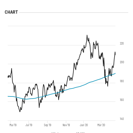
220
200
180
160
140
Mai '19
Jul '19
Sep '19
Nov '19
Jan '20
Mär '20