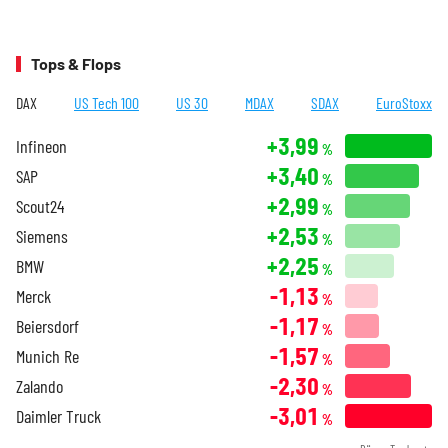
Tops & Flops
DAX
US Tech 100
US 30
MDAX
SDAX
EuroStoxx
+3,99
Infineon
%
+3,40
SAP
%
+2,99
Scout24
%
+2,53
Siemens
%
+2,25
BMW
%
-1,13
Merck
%
-1,17
Beiersdorf
%
-1,57
Munich Re
%
-2,30
Zalando
%
-3,01
Daimler Truck
%