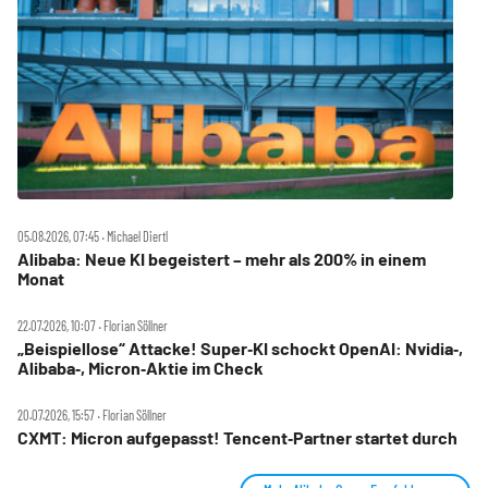
05.08.2026, 07:45 ‧ Michael Diertl
Alibaba: Neue KI begeistert – mehr als 200% in einem
Monat
22.07.2026, 10:07 ‧ Florian Söllner
„Beispiellose“ Attacke! Super‑KI schockt OpenAI: Nvidia‑,
Alibaba‑, Micron‑Aktie im Check
20.07.2026, 15:57 ‧ Florian Söllner
CXMT: Micron aufgepasst! Tencent‑Partner startet durch