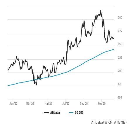
300
275
250
225
200
175
150
Jan '20
Mär '20
Mai '20
Jul '20
Sep '20
Nov '20
Alibaba
GD 200
Alibaba
(WKN: A117ME)