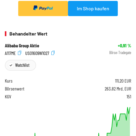
Im Shop kaufen
Behandelter Wert
Alibaba Group Aktie
+0,91
%
A117ME
US01609W1027
Börse:
Tradegate
Watchlist
Kurs
111,20
EUR
Börsenwert
263,82 Mrd. EUR
KGV
151