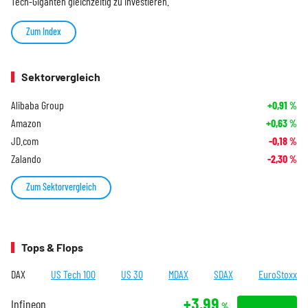
Tech-Giganten gleichzeitig zu investieren.
Zum Index
Sektorvergleich
Alibaba Group
+0,91
%
Amazon
+0,63
%
JD.com
-0,18
%
Zalando
-2,30
%
Zum Sektorvergleich
Tops & Flops
DAX
US Tech 100
US 30
MDAX
SDAX
EuroStoxx
+3,99
Infineon
%