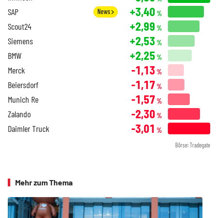
+3,40
SAP
News
%
+2,99
Scout24
%
+2,53
Siemens
%
+2,25
BMW
%
-1,13
Merck
%
-1,17
Beiersdorf
%
-1,57
Munich Re
%
-2,30
Zalando
%
-3,01
Daimler Truck
%
Börse: Tradegate
Mehr zum Thema