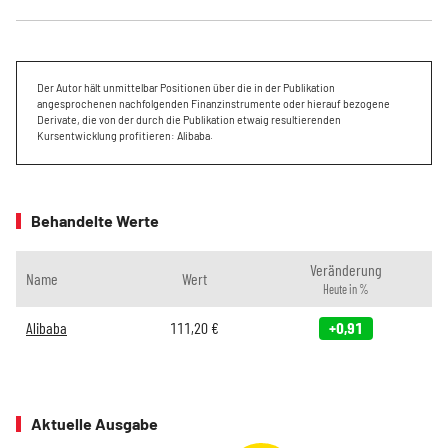
Der Autor hält unmittelbar Positionen über die in der Publikation
angesprochenen nachfolgenden Finanzinstrumente oder hierauf bezogene
Derivate, die von der durch die Publikation etwaig resultierenden
Kursentwicklung profitieren: Alibaba.
Behandelte Werte
Veränderung
Name
Wert
Heute in %
Alibaba
111,20
€
+0,91
Aktuelle Ausgabe