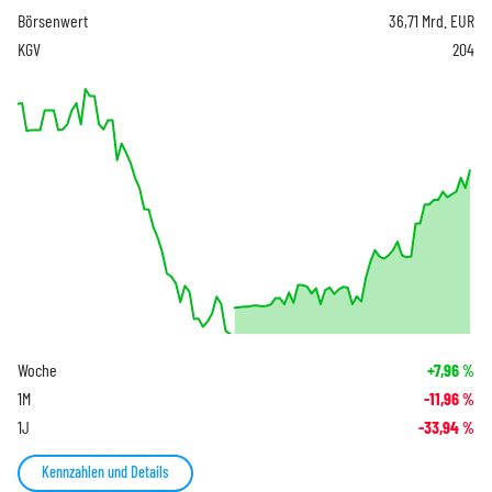
Börsenwert
36,71 Mrd. EUR
KGV
204
Woche
+7,96
%
1M
-11,96
%
1J
-33,94
%
Kennzahlen und Details