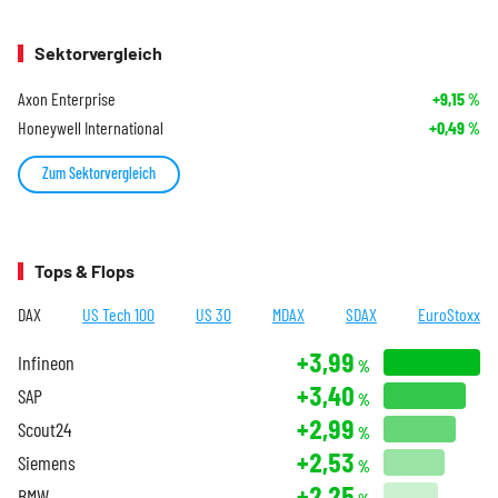
Sektorvergleich
Axon Enterprise
+9,15
%
Honeywell International
+0,49
%
Zum Sektorvergleich
Tops & Flops
DAX
US Tech 100
US 30
MDAX
SDAX
EuroStoxx
+3,99
Infineon
%
+3,40
SAP
%
+2,99
Scout24
%
+2,53
Siemens
%
+2,25
BMW