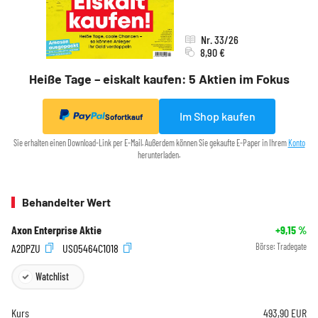
Nr. 33/26
8,90 €
Heiße Tage – eiskalt kaufen: 5 Aktien im Fokus
Im Shop kaufen
Sofortkauf
Sie erhalten einen Download-Link per E-Mail. Außerdem können Sie gekaufte E-Paper in Ihrem
Konto
herunterladen.
Behandelter Wert
Axon Enterprise Aktie
+9,15
%
A2DPZU
US05464C1018
Börse:
Tradegate
Watchlist
Kurs
493,90
EUR