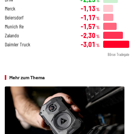
%
-1,13
Merck
%
-1,17
Beiersdorf
%
-1,57
Munich Re
%
-2,30
Zalando
%
-3,01
Daimler Truck
%
Börse: Tradegate
Mehr zum Thema