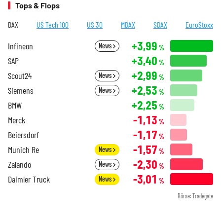
Tops & Flops
DAX
US Tech 100
US 30
MDAX
SDAX
EuroStoxx
+3,99
Infineon
News
%
+3,40
SAP
%
+2,99
Scout24
News
%
+2,53
Siemens
News
%
+2,25
BMW
%
-1,13
Merck
%
-1,17
Beiersdorf
%
-1,57
Munich Re
News
%
-2,30
Zalando
News
%
-3,01
Daimler Truck
News
%
Börse: Tradegate