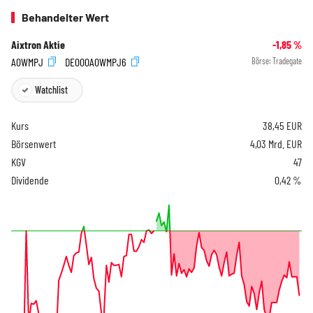
Behandelter Wert
Aixtron Aktie
-1,85
%
A0WMPJ
DE000A0WMPJ6
Börse:
Tradegate
Watchlist
Kurs
38,45
EUR
Börsenwert
4,03 Mrd. EUR
KGV
47
Dividende
0,42 %