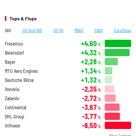
Tops & Flops
DAX
US Tech 100
US 30
MDAX
SDAX
EuroStoxx
+4,60
Fresenius
%
+4,32
Beiersdorf
%
+2,28
Bayer
%
+1,34
MTU Aero Engines
%
+1,32
Deutsche Börse
%
-2,35
Vonovia
%
-2,72
Zalando
%
-3,67
Continental
%
-3,77
DHL Group
%
-6,50
Infineon
%
Börse: Tradegate