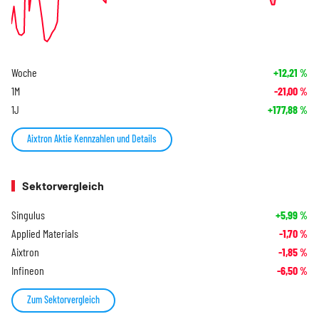
Woche
+12,21
%
1M
-21,00
%
1J
+177,88
%
Aixtron Aktie Kennzahlen und Details
Sektorvergleich
Singulus
+5,99
%
Applied Materials
-1,70
%
Aixtron
-1,85
%
Infineon
-6,50
%
Zum Sektorvergleich