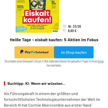
Nr. 33/26
8,90 €
Heiße Tage – eiskalt kaufen: 5 Aktien im Fokus
Im Shop kaufen
Sofortkauf
Sie erhalten einen Download-Link per E-Mail. Außerdem können Sie gekaufte E-Paper in Ihrem
Konto
herunterladen.
Buchtipp: KI: Wenn wir wüssten...
Als Führungskraft in einem der größten und
fortschrittlichsten ­Technologieunternehmen der Welt im
Bereich KI hat Cortnie ­Abercrombie aus erster Hand