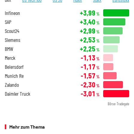
+3,99
Infineon
%
+3,40
SAP
%
+2,99
Scout24
%
+2,53
Siemens
%
+2,25
BMW
%
-1,13
Merck
%
-1,17
Beiersdorf
%
-1,57
Munich Re
%
-2,30
Zalando
%
-3,01
Daimler Truck
%
Börse: Tradegate
Mehr zum Thema