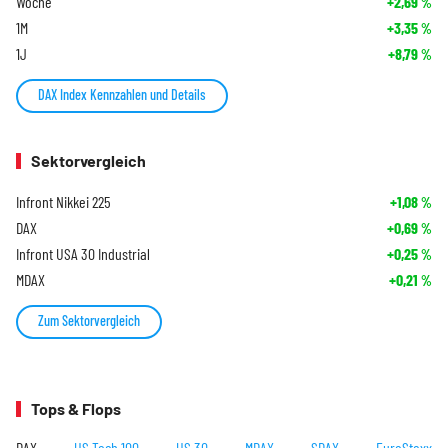
Woche
+2,69
%
1M
+3,35
%
1J
+8,79
%
DAX Index Kennzahlen und Details
Sektorvergleich
Infront Nikkei 225
+1,08
%
DAX
+0,69
%
Infront USA 30 Industrial
+0,25
%
MDAX
+0,21
%
Zum Sektorvergleich
Tops & Flops
DAX
US Tech 100
US 30
MDAX
SDAX
EuroStoxx