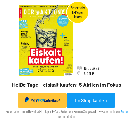
Nr. 33/26
8,90 €
Heiße Tage – eiskalt kaufen: 5 Aktien im Fokus
Im Shop kaufen
Sofortkauf
Sie erhalten einen Download-Link per E-Mail. Außerdem können Sie gekaufte E-Paper in Ihrem
Konto
herunterladen.