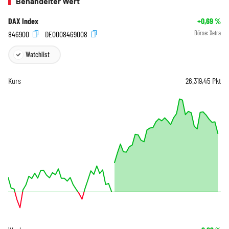
Behandelter Wert
DAX Index
+0,69
%
846900
DE0008469008
Börse:
Xetra
Watchlist
Kurs
26.319,45
Pkt