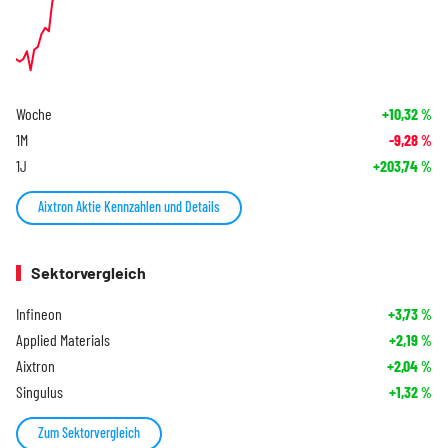
Woche
+10,32
%
1M
-9,28
%
1J
+203,74
%
Aixtron Aktie Kennzahlen und Details
Sektorvergleich
Infineon
+3,73
%
Applied Materials
+2,19
%
Aixtron
+2,04
%
Singulus
+1,32
%
Zum Sektorvergleich