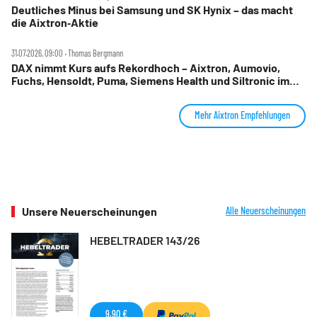
Deutliches Minus bei Samsung und SK Hynix – das macht
die Aixtron‑Aktie
31.07.2026, 09:00 ‧ Thomas Bergmann
DAX nimmt Kurs aufs Rekordhoch – Aixtron, Aumovio,
Fuchs, Hensoldt, Puma, Siemens Health und Siltronic im
Check
Mehr Aixtron Empfehlungen
Unsere Neuerscheinungen
Alle Neuerscheinungen
HEBELTRADER 143/26
9,90 €