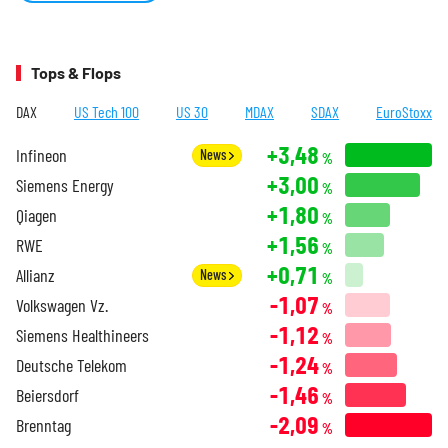
Tops & Flops
DAX
US Tech 100
US 30
MDAX
SDAX
EuroStoxx
+3,48
Infineon
News
%
+3,00
Siemens Energy
%
+1,80
Qiagen
%
+1,56
RWE
%
+0,71
Allianz
News
%
-1,07
Volkswagen Vz.
%
-1,12
Siemens Healthineers
%
-1,24
Deutsche Telekom
%
-1,46
Beiersdorf
%
-2,09
Brenntag
%