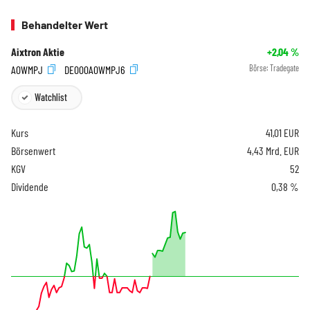
Behandelter Wert
Aixtron Aktie
+2,04
%
A0WMPJ
DE000A0WMPJ6
Börse:
Tradegate
Watchlist
Kurs
41,01
EUR
Börsenwert
4,43 Mrd. EUR
KGV
52
Dividende
0,38 %