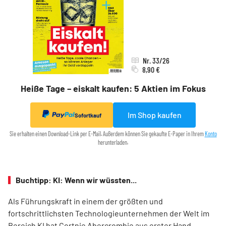
Nr. 33/26
8,90 €
Heiße Tage – eiskalt kaufen: 5 Aktien im Fokus
Im Shop kaufen
Sofortkauf
Sie erhalten einen Download-Link per E-Mail. Außerdem können Sie gekaufte E-Paper in Ihrem
Konto
herunterladen.
Buchtipp: KI: Wenn wir wüssten...
Als Führungskraft in einem der größten und
fortschrittlichsten ­Technologieunternehmen der Welt im
Bereich KI hat Cortnie ­Abercrombie aus erster Hand