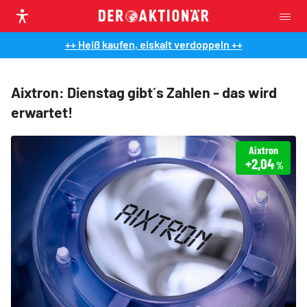
++ Heiß kaufen, eiskalt verdoppeln ++
Aixtron: Dienstag gibt´s Zahlen - das wird
erwartet!
Aixtron
+2,04
%