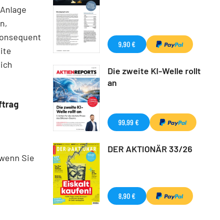
 Anlage
n,
 konsequent
9,90 €
ite
eich
Die zweite KI-Welle rollt
an
ftrag
99,99 €
DER AKTIONÄR 33/26
 wenn Sie
8,90 €