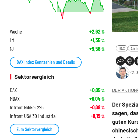
Woche
+2,62
%
1M
+1,35
%
1J
+9,56
DAX
Aixt
%
DAX Index Kennzahlen und Details
22.0
Sektorvergleich
DAX
+0,05
%
DER AKTIONÄR
MDAX
+0,04
%
Der Spezia
Infront Nikkei 225
-0,08
%
sagen, das
Infront USA 30 Industrial
-0,19
%
guten Kur
Zum Sektorvergleich
chinesisc