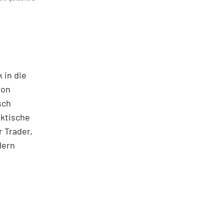
 in die
ton
sch
aktische
 Trader,
dern