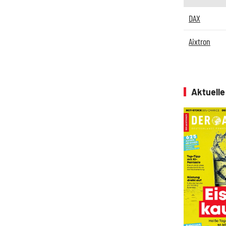
DAX
Aixtron
Aktuell