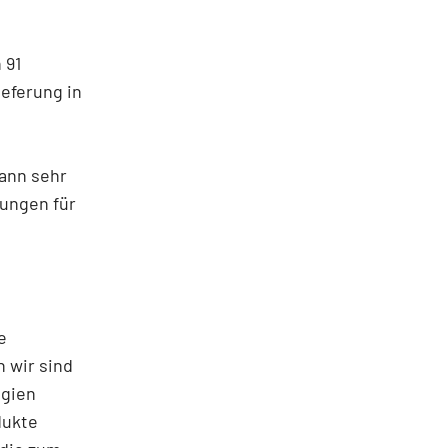
 91
ieferung in
dann sehr
rungen für
e
 wir sind
ogien
dukte