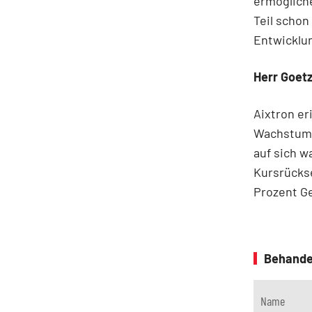
ermöglich
Teil schon
Entwicklu
Herr Goetz
Aixtron er
Wachstumsf
auf sich w
Kursrückse
Prozent Ge
Behande
Name