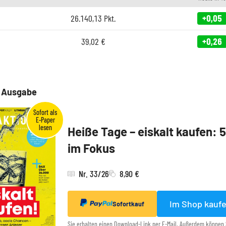
26.140,13
Pkt.
+0,05
39,02
€
+0,26
e Ausgabe
Heiße Tage – eiskalt kaufen: 
im Fokus
Nr. 33/26
8,90 €
Im Shop kauf
Sofortkauf
Sie erhalten einen Download-Link per E-Mail. Außerdem können 