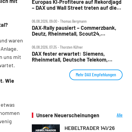
ich mit
Europas KI‑Profiteure auf Rekordjagd
– DAX und Wall Street treten auf die
Bremse
06.08.2026, 09:00 ‧ Thomas Bergmann
tal?
DAX‑Rally pausiert – Commerzbank,
Deutz, Rheinmetall, Scout24,
Siemens, SUSS, United Internet im
rund waren
Check
06.08.2026, 07:35 ‧ Thorsten Küfner
-Anlage.
DAX fester erwartet: Siemens,
n uns mit
Rheinmetall, Deutsche Telekom,
wartet.
Merck und Commerzbank im Fokus
Mehr DAX Empfehlungen
t. Wie
r etwas
genommen
Unsere Neuerscheinungen
Alle
Neuerscheinungen
wenig
HEBELTRADER 141/26