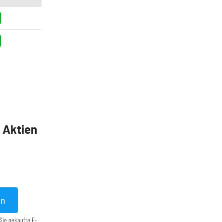
5 Aktien
en
Sie gekaufte E-