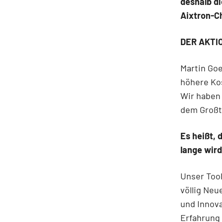
deshalb d
Aixtron-Ch
DER AKTIO
Martin Goe
höhere Kos
Wir haben 
dem Großte
Es heißt,
lange wird
Unser Tool
völlig Ne
und Innov
Erfahrung 