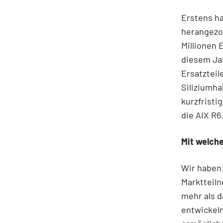
Erstens ha
herangezog
Millionen 
diesem Ja
Ersatzteil
Siliziumha
kurzfristi
die AIX R6
Mit welch
Wir haben 
Marktteil
mehr als d
entwickeln