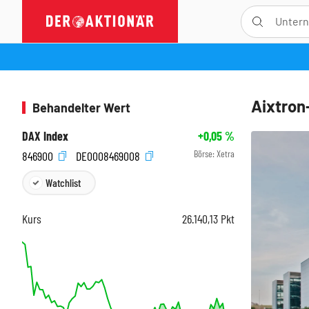
Aixtron
Behandelter Wert
DAX Index
+0,05
%
Börse:
Xetra
846900
DE0008469008
Watchlist
Kurs
26.140,13
Pkt