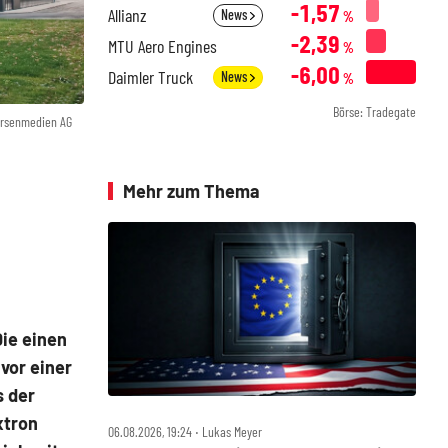
-1,57
Allianz
News
%
-2,39
MTU Aero Engines
%
-6,00
Daimler Truck
News
%
Börse: Tradegate
örsenmedien AG
Mehr zum Thema
Die einen
vor einer
s der
xtron
06.08.2026, 19:24 ‧ Lukas Meyer