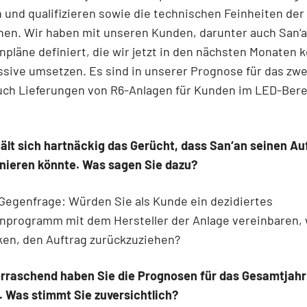
 und qualifizieren sowie die techni­schen Feinheiten der
nen. Wir haben mit unseren Kunden, darunter auch San‘a
npläne definiert, die wir jetzt in den nächsten Monaten
sive umsetzen. Es sind in unserer Prognose für das zwe
uch Lieferun­gen von R6-Anlagen für Kunden im LED-Ber
ält sich hartnäckig das Gerücht, dass San‘an seinen Au
rnieren könnte. Was sagen Sie dazu?
Gegenfrage: Würden Sie als Kunde ein dezidier­tes
inprogramm mit dem Hersteller der Anlage vereinbaren,
ken, den Auftrag zurückzuziehen?
rraschend haben Sie die Prognosen für das Gesamtjahr
. Was stimmt Sie zuversichtlich?