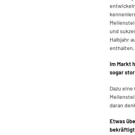
entwickeln
kennenler­
Meilenstei
und sukzes
Halbjahr a
enthalten.
Im Markt h
sogar sto
Dazu eine 
Meilenste
daran den
Etwas übe
bekräftigt