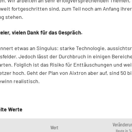
en. Wir arbeiten an sehr erfolgversprechenden Themen,
 weit fortgeschritten sind, zum Teil noch am Anfang ihrer
ng stehen.
eler, vielen Dank für das Gespräch.
innert etwas an Singulus: starke Technologie, aussichts
elder. Jedoch lässt der Durchbruch in einigen Bereich
arten. Folglich ist das Risiko für Enttäuschungen und we
tzer hoch. Geht der Plan von Aixtron aber auf, sind 50 bi
winn realistisch.
lte Werte
Veränderu
Wert
Heute in %