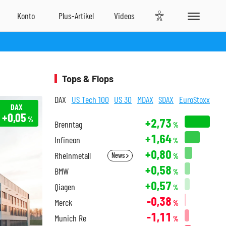
Tops & Flops
DAX
US Tech 100
US 30
MDAX
SDAX
EuroStoxx
DAX
+0,05
%
+2,73
Brenntag
%
+1,64
Infineon
%
+0,80
Rheinmetall
News
%
+0,58
BMW
%
+0,57
Qiagen
%
-0,38
Merck
%
-1,11
Munich Re
%