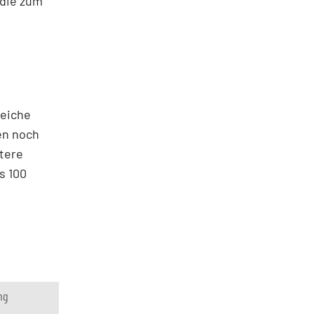
 die zum
reiche
en noch
itere
s 100
ng