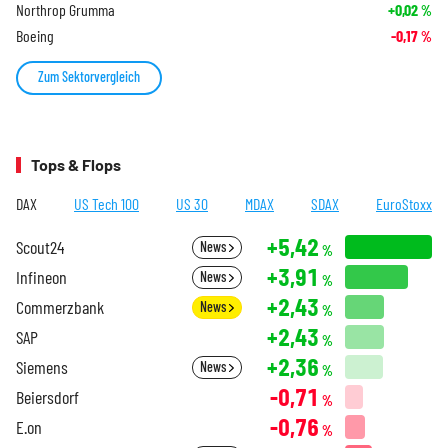
Northrop Grumma
+0,02
%
Boeing
-0,17
%
Zum Sektorvergleich
Tops & Flops
DAX
US Tech 100
US 30
MDAX
SDAX
EuroStoxx
+5,42
Scout24
News
%
+3,91
Infineon
News
%
+2,43
Commerzbank
News
%
+2,43
SAP
%
+2,36
Siemens
News
%
-0,71
Beiersdorf
%
-0,76
E.on
%