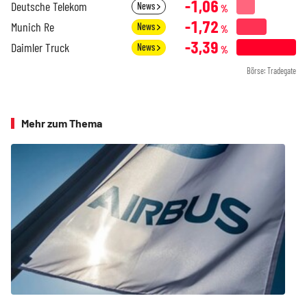
-1,06
Deutsche Telekom
News
%
-1,72
Munich Re
News
%
-3,39
Daimler Truck
News
%
Börse: Tradegate
Mehr zum Thema