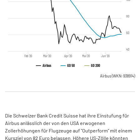
80
60
40
Feb '20
Mär '20
Apr '20
Mai '20
Jun '20
Airbus
GD 50
GD 200
Airbus
(WKN: 938914)
Die Schweizer Bank Credit Suisse hat ihre Einstufung für
Airbus anlässlich der von den USA erwogenen
Zollerhöhungen für Flugzeuge auf "Outperform" mit einem
Kursziel von 82 Euro belassen. Höhere US-Zölle könnten