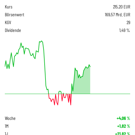
Kurs
215,20
EUR
Börsenwert
169,57 Mrd. EUR
KGV
29
Dividende
1,49 %
Woche
+4,06
%
1M
+1,82
%
1J
+21,82
%