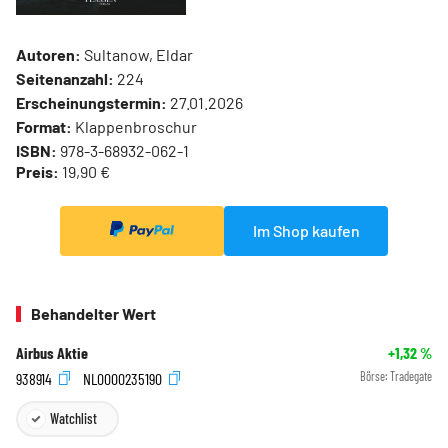
Autoren:
Sultanow, Eldar
Seitenanzahl:
224
Erscheinungstermin:
27.01.2026
Format:
Klappenbroschur
ISBN:
978-3-68932-062-1
Preis:
19,90 €
Im Shop kaufen
Behandelter Wert
Airbus Aktie
+1,32
%
938914
NL0000235190
Börse:
Tradegate
Watchlist