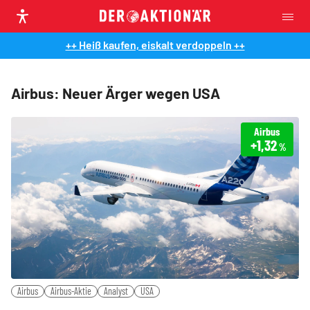
++ Heiß kaufen, eiskalt verdoppeln ++
Airbus: Neuer Ärger wegen USA
Airbus
+1,32
%
Airbus
Airbus-Aktie
Analyst
USA