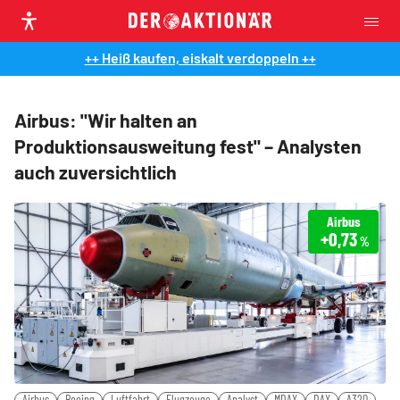
++ Heiß kaufen, eiskalt verdoppeln ++
Airbus: "Wir halten an
Produktionsausweitung fest" – Analysten
auch zuversichtlich
Airbus
+0,73
%
Airbus
Boeing
Luftfahrt
Flugzeuge
Analyst
MDAX
DAX
A320