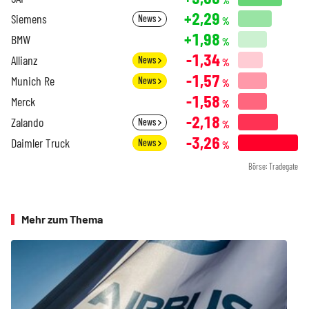
%
+2,29
Siemens
News
%
+1,98
BMW
%
-1,34
Allianz
News
%
-1,57
Munich Re
News
%
-1,58
Merck
%
-2,18
Zalando
News
%
-3,26
Daimler Truck
News
%
Börse: Tradegate
Mehr zum Thema