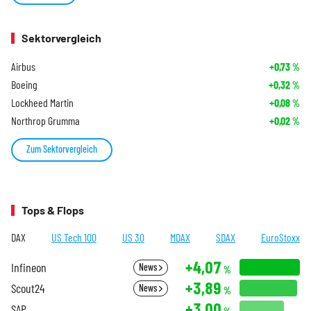
Sektorvergleich
Airbus
+0,73
%
Boeing
+0,32
%
Lockheed Martin
+0,08
%
Northrop Grumma
+0,02
%
Zum Sektorvergleich
Tops & Flops
DAX
US Tech 100
US 30
MDAX
SDAX
EuroStoxx
+4,07
Infineon
News
%
+3,89
Scout24
News
%
+3,00
SAP