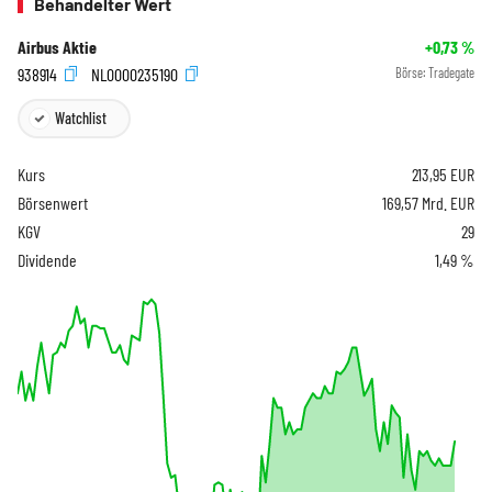
Behandelter Wert
Airbus Aktie
+0,73
%
938914
NL0000235190
Börse:
Tradegate
Watchlist
Kurs
213,95
EUR
Börsenwert
169,57 Mrd. EUR
KGV
29
Dividende
1,49 %