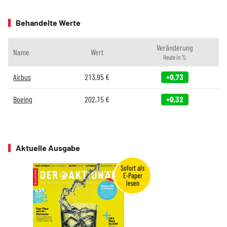
Behandelte Werte
Veränderung
Name
Wert
Heute in %
Airbus
213,95
€
+0,73
Boeing
202,15
€
+0,32
Aktuelle Ausgabe