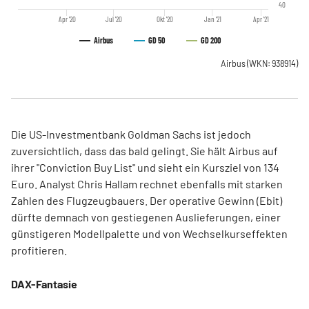
40
Apr '20
Jul '20
Okt '20
Jan '21
Apr '21
Airbus
GD 50
GD 200
Airbus
(WKN: 938914)
Die US-Investmentbank Goldman Sachs ist jedoch
zuversichtlich, dass das bald gelingt. Sie hält Airbus auf
ihrer "Conviction Buy List" und sieht ein Kursziel von 134
Euro. Analyst Chris Hallam rechnet ebenfalls mit starken
Zahlen des Flugzeugbauers. Der operative Gewinn (Ebit)
dürfte demnach von gestiegenen Auslieferungen, einer
günstigeren Modellpalette und von Wechselkurseffekten
profitieren.
DAX-Fantasie