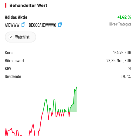
Behandelter Wert
Adidas Aktie
+1,42
%
A1EWWW
DE000A1EWWW0
Börse:
Tradegate
Watchlist
Kurs
164,75
EUR
Börsenwert
28,85 Mrd. EUR
KGV
21
Dividende
1,70 %