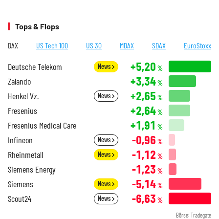
Tops & Flops
DAX
US Tech 100
US 30
MDAX
SDAX
EuroStoxx
+5,20
Deutsche Telekom
News
%
+3,34
Zalando
%
+2,65
Henkel Vz.
News
%
+2,64
Fresenius
%
+1,91
Fresenius Medical Care
%
-0,96
Infineon
News
%
-1,12
Rheinmetall
News
%
-1,23
Siemens Energy
%
-5,14
Siemens
News
%
-6,63
Scout24
News
%
Börse: Tradegate