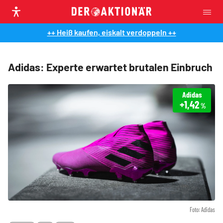
++ Heiß kaufen, eiskalt verdoppeln ++
Adidas: Experte erwartet brutalen Einbruch
Adidas
+1,42
%
Foto: Adidas