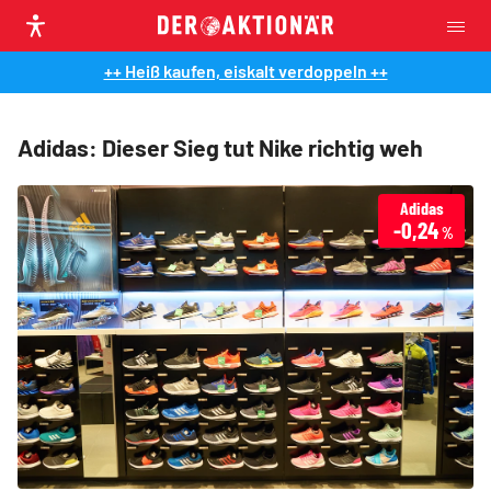
++ Heiß kaufen, eiskalt verdoppeln ++
Adidas: Dieser Sieg tut Nike richtig weh
Adidas
-0,24
%