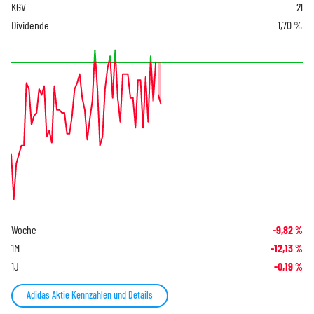
KGV
21
Dividende
1,70 %
Woche
-9,82
%
1M
-12,13
%
1J
-0,19
%
Adidas Aktie Kennzahlen und Details