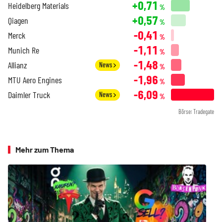
+0,71
Heidelberg Materials
%
+0,57
Qiagen
%
-0,41
Merck
%
-1,11
Munich Re
%
-1,48
Allianz
News
%
-1,96
MTU Aero Engines
%
-6,09
Daimler Truck
News
%
Börse: Tradegate
Mehr zum Thema