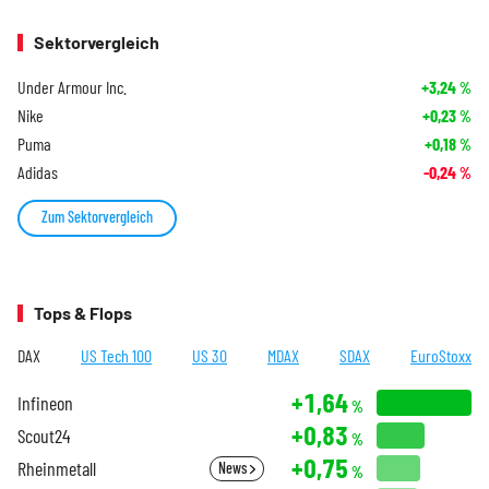
Sektorvergleich
Under Armour Inc.
+3,24
%
Nike
+0,23
%
Puma
+0,18
%
Adidas
-0,24
%
Zum Sektorvergleich
Tops & Flops
DAX
US Tech 100
US 30
MDAX
SDAX
EuroStoxx
+1,64
Infineon
%
+0,83
Scout24
%
+0,75
Rheinmetall
News
%