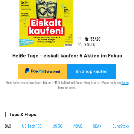
Nr. 33/26
8,90 €
Heiße Tage – eiskalt kaufen: 5 Aktien im Fokus
Im Shop kaufen
Sofortkauf
Sie erhalten einen Download-Link per E-Mail. Außerdem können Sie gekaufte E-Paper in Ihrem
Konto
herunterladen.
Tops & Flops
DAX
US Tech 100
US 30
MDAX
SDAX
EuroStoxx