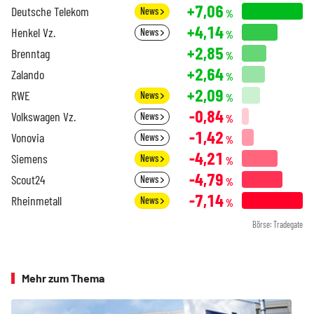
+7,06
Deutsche Telekom
News
%
+4,14
Henkel Vz.
News
%
+2,85
Brenntag
%
+2,64
Zalando
%
+2,09
RWE
News
%
-0,84
Volkswagen Vz.
News
%
-1,42
Vonovia
News
%
-4,21
Siemens
News
%
-4,79
Scout24
News
%
-7,14
Rheinmetall
News
%
Börse: Tradegate
Mehr zum Thema