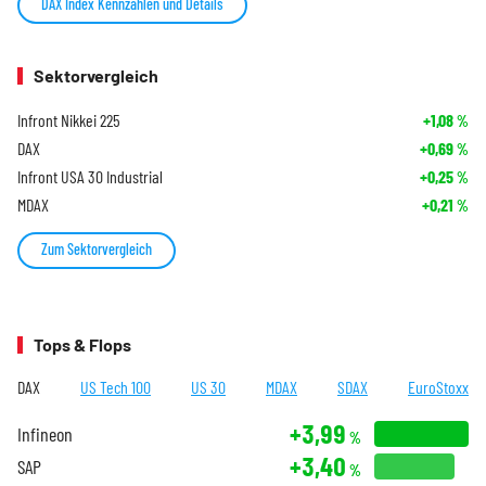
DAX Index Kennzahlen und Details
Sektorvergleich
Infront Nikkei 225
+1,08
%
DAX
+0,69
%
Infront USA 30 Industrial
+0,25
%
MDAX
+0,21
%
Zum Sektorvergleich
Tops & Flops
DAX
US Tech 100
US 30
MDAX
SDAX
EuroStoxx
+3,99
Infineon
%
+3,40
SAP
%