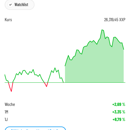
Watchlist
Kurs
26.319,45
XXP
Woche
+2,69
%
1M
+3,35
%
1J
+8,79
%