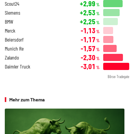
+2,99
Scout24
%
+2,53
Siemens
%
+2,25
BMW
%
-1,13
Merck
%
-1,17
Beiersdorf
%
-1,57
Munich Re
%
-2,30
Zalando
%
-3,01
Daimler Truck
%
Börse: Tradegate
Mehr zum Thema