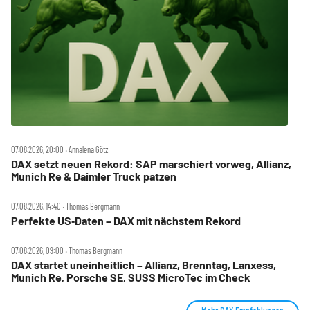
07.08.2026, 20:00 ‧ Annalena Götz
DAX setzt neuen Rekord: SAP marschiert vorweg, Allianz,
Munich Re & Daimler Truck patzen
07.08.2026, 14:40 ‧ Thomas Bergmann
Perfekte US‑Daten – DAX mit nächstem Rekord
07.08.2026, 09:00 ‧ Thomas Bergmann
DAX startet uneinheitlich – Allianz, Brenntag, Lanxess,
Munich Re, Porsche SE, SUSS MicroTec im Check