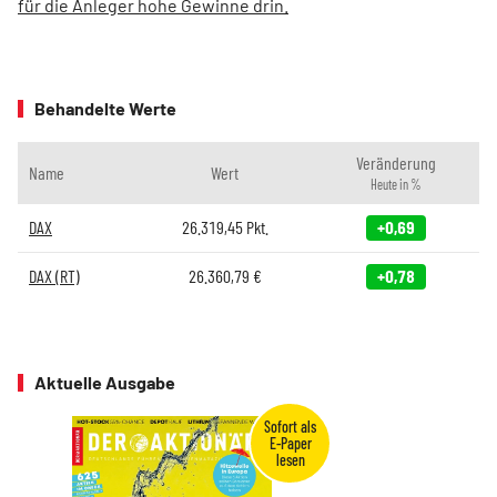
für die Anleger hohe Gewinne drin.
Behandelte Werte
Veränderung
Name
Wert
Heute in %
DAX
26.319,45
Pkt.
+0,69
DAX (RT)
26.360,79
€
+0,78
Aktuelle Ausgabe