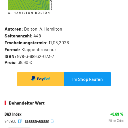
Autoren:
Bolton, A. Hamilton
Seitenanzahl:
448
Erscheinungstermin:
11.06.2026
Format:
Klappenbroschur
ISBN:
978-3-68932-073-7
Preis:
39,90 €
Im Shop kaufen
Behandelter Wert
DAX Index
+0,69
%
846900
DE0008469008
Börse:
Xetra