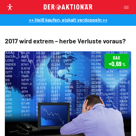
++ Heiß kaufen, eiskalt verdoppeln ++
2017 wird extrem – herbe Verluste voraus?
DAX
+0,69
%